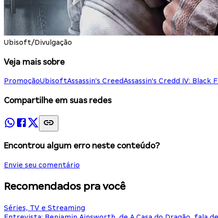
Ubisoft/Divulgação
Veja mais sobre
Promoção
Ubisoft
Assassin's Creed
Assassin's Credd IV: Black F
Compartilhe em suas redes
Encontrou algum erro neste conteúdo?
Envie seu comentário
Recomendados pra você
Séries, TV e Streaming
Entrevista: Benjamin Ainsworth, de A Casa do Dragão, fala d