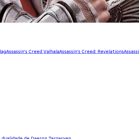
lag
Assassin's Creed Valhala
Assassin's Creed: Revelations
Assass
e dualidade de Daeron Targaryen