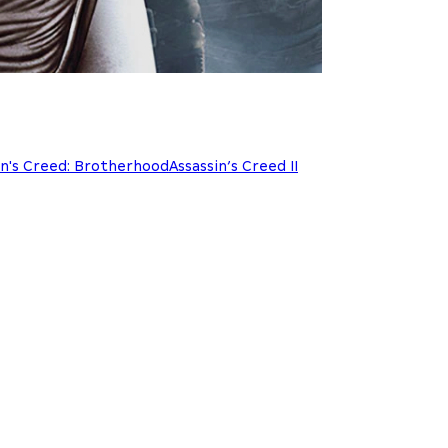
in's Creed: Brotherhood
Assassin’s Creed II