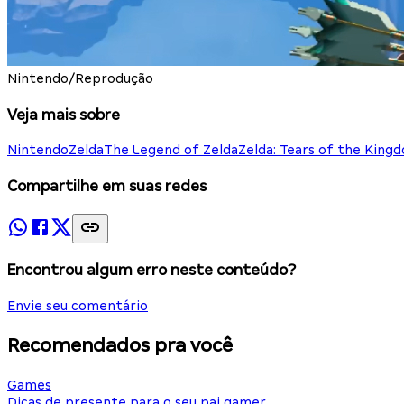
Nintendo/Reprodução
Veja mais sobre
Nintendo
Zelda
The Legend of Zelda
Zelda: Tears of the King
Compartilhe em suas redes
Encontrou algum erro neste conteúdo?
Envie seu comentário
Recomendados pra você
Games
Dicas de presente para o seu pai gamer