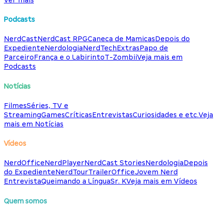
Podcasts
NerdCast
NerdCast RPG
Caneca de Mamicas
Depois do
Expediente
Nerdologia
NerdTech
Extras
Papo de
Parceiro
França e o Labirinto
T-Zombii
Veja mais em
Podcasts
Notícias
Filmes
Séries, TV e
Streaming
Games
Críticas
Entrevistas
Curiosidades e etc.
Veja
mais em Notícias
Vídeos
NerdOffice
NerdPlayer
NerdCast Stories
Nerdologia
Depois
do Expediente
NerdTour
TrailerOffice
Jovem Nerd
Entrevista
Queimando a Língua
Sr. K
Veja mais em Vídeos
Quem somos