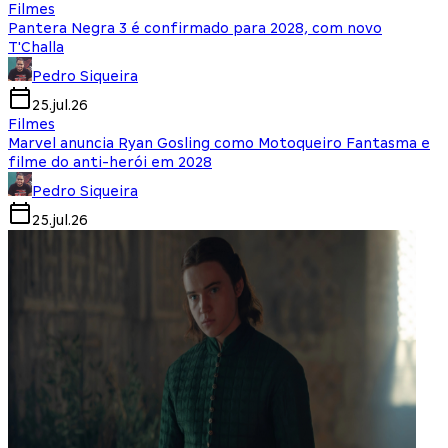
Filmes
Pantera Negra 3 é confirmado para 2028, com novo
T'Challa
Pedro Siqueira
25.jul.26
Filmes
Marvel anuncia Ryan Gosling como Motoqueiro Fantasma e
filme do anti-herói em 2028
Pedro Siqueira
25.jul.26