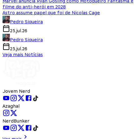
Marvel anuncia Ryan Gosling como Motoqueiro Fantasma e
filme do anti-herói em 2028
Astro assume papel que foi de Nicolas Cage
Pedro Siqueira
25.jul.26
Pedro Siqueira
25.jul.26
Veja mais Notícias
Jovem Nerd
Azaghal
NerdBunker
Ver mais