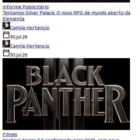
Informe Publicitário
Testamos Silver Palace: O novo RPG de mundo aberto da
Elementa
Camila Hortencio
30.jul.26
Camila Hortencio
30.jul.26
Filmes