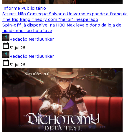
Informe Publicitário
Stuart Não Consegue Salvar o Universo expande a franquia
The Big Bang Theory com “herói” inesperado
Spin-off já disponível na HBO Max leva o dono da loja de
quadrinhos ao holofote
Redação NerdBunker
31.jul.26
Redação NerdBunker
31.jul.26