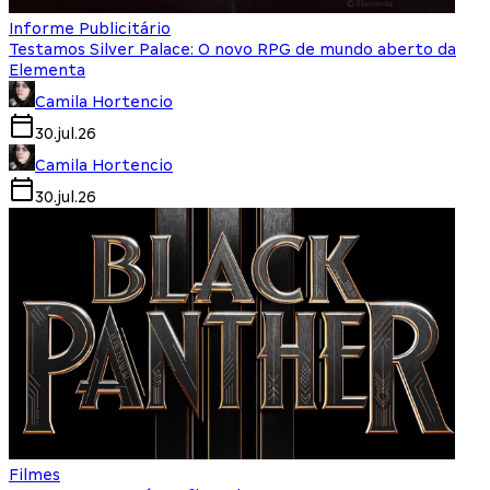
Informe Publicitário
Testamos Silver Palace: O novo RPG de mundo aberto da
Elementa
Camila Hortencio
30.jul.26
Camila Hortencio
30.jul.26
Filmes