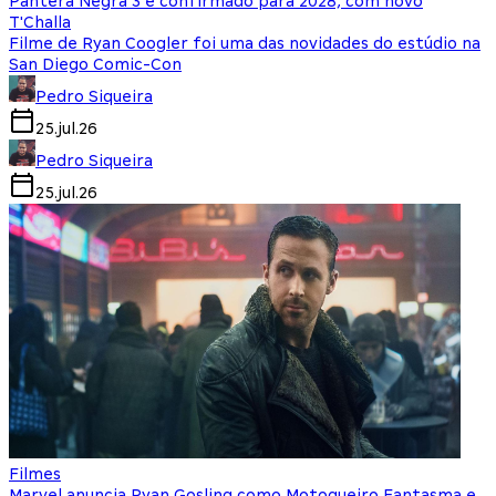
Pantera Negra 3 é confirmado para 2028, com novo
T'Challa
Filme de Ryan Coogler foi uma das novidades do estúdio na
San Diego Comic-Con
Pedro Siqueira
25.jul.26
Pedro Siqueira
25.jul.26
Filmes
Marvel anuncia Ryan Gosling como Motoqueiro Fantasma e