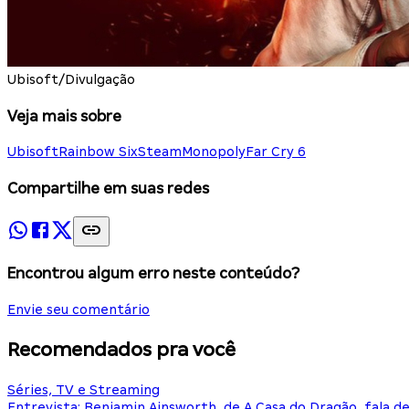
Ubisoft/Divulgação
Veja mais sobre
Ubisoft
Rainbow Six
Steam
Monopoly
Far Cry 6
Compartilhe em suas redes
Encontrou algum erro neste conteúdo?
Envie seu comentário
Recomendados pra você
Séries, TV e Streaming
Entrevista: Benjamin Ainsworth, de A Casa do Dragão, fala d