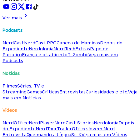
Ver mais
Podcasts
NerdCast
NerdCast RPG
Caneca de Mamicas
Depois do
Expediente
Nerdologia
NerdTech
Extras
Papo de
Parceiro
França e o Labirinto
T-Zombii
Veja mais em
Podcasts
Notícias
Filmes
Séries, TV e
Streaming
Games
Críticas
Entrevistas
Curiosidades e etc.
Veja
mais em Notícias
Vídeos
NerdOffice
NerdPlayer
NerdCast Stories
Nerdologia
Depois
do Expediente
NerdTour
TrailerOffice
Jovem Nerd
Entrevista
Queimando a Língua
Sr. K
Veja mais em Vídeos