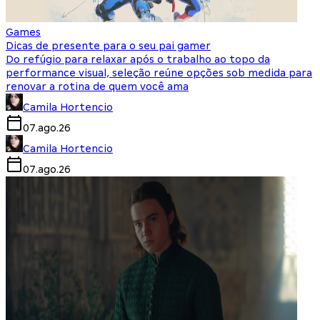
Games
Dicas de presente para o seu pai gamer
Do refúgio para relaxar após o trabalho ao topo da
performance visual, seleção reúne opções sob medida para
renovar a rotina de quem você ama
Camila Hortencio
07.ago.26
Camila Hortencio
07.ago.26