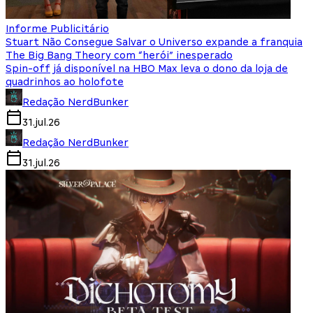
Informe Publicitário
Stuart Não Consegue Salvar o Universo expande a franquia
The Big Bang Theory com “herói” inesperado
Spin-off já disponível na HBO Max leva o dono da loja de
quadrinhos ao holofote
Redação NerdBunker
31.jul.26
Redação NerdBunker
31.jul.26