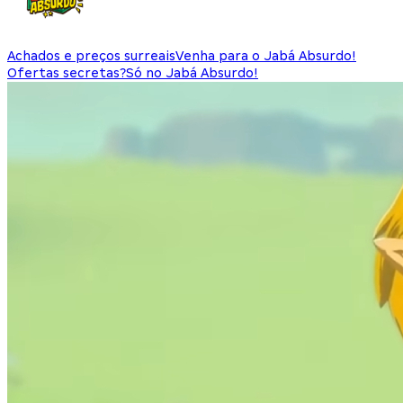
Achados e preços surreais
Venha para o Jabá Absurdo!
Ofertas secretas?
Só no Jabá Absurdo!