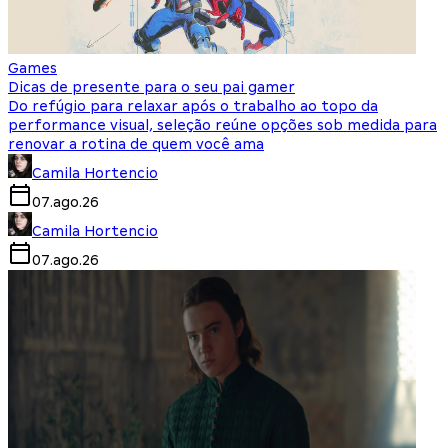
Games
Dicas de presente para o seu pai gamer
Do refúgio para relaxar após o trabalho ao topo da
performance visual, seleção reúne opções sob medida para
renovar a rotina de quem você ama
Camila Hortencio
07.ago.26
Camila Hortencio
07.ago.26