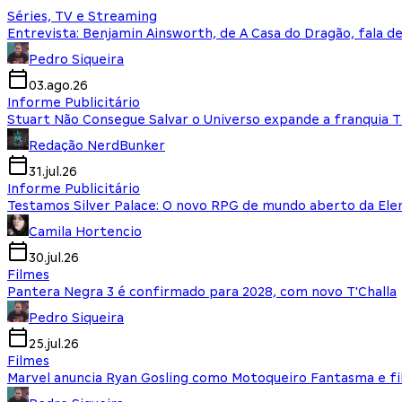
Séries, TV e Streaming
Entrevista: Benjamin Ainsworth, de A Casa do Dragão, fala d
Pedro Siqueira
03.ago.26
Informe Publicitário
Stuart Não Consegue Salvar o Universo expande a franquia 
Redação NerdBunker
31.jul.26
Informe Publicitário
Testamos Silver Palace: O novo RPG de mundo aberto da El
Camila Hortencio
30.jul.26
Filmes
Pantera Negra 3 é confirmado para 2028, com novo T'Challa
Pedro Siqueira
25.jul.26
Filmes
Marvel anuncia Ryan Gosling como Motoqueiro Fantasma e fi