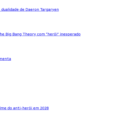
e dualidade de Daeron Targaryen
The Big Bang Theory com “herói” inesperado
ementa
lme do anti-herói em 2028