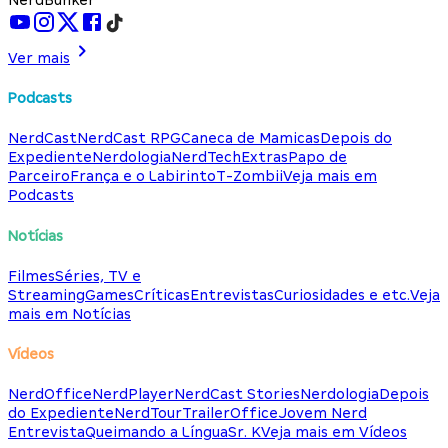
Ver mais
Podcasts
NerdCast
NerdCast RPG
Caneca de Mamicas
Depois do
Expediente
Nerdologia
NerdTech
Extras
Papo de
Parceiro
França e o Labirinto
T-Zombii
Veja mais em
Podcasts
Notícias
Filmes
Séries, TV e
Streaming
Games
Críticas
Entrevistas
Curiosidades e etc.
Veja
mais em Notícias
Vídeos
NerdOffice
NerdPlayer
NerdCast Stories
Nerdologia
Depois
do Expediente
NerdTour
TrailerOffice
Jovem Nerd
Entrevista
Queimando a Língua
Sr. K
Veja mais em Vídeos