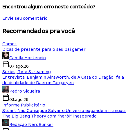
Encontrou algum erro neste conteúdo?
Envie seu comentário
Recomendados pra você
Games
Dicas de presente para o seu pai gamer
Camila Hortencio
07.ago.26
Séries, TV e Streaming
Entrevista: Benjamin Ainsworth, de A Casa do Dragão, fala
de dualidade de Daeron Targaryen
Pedro Siqueira
03.ago.26
Informe Publicitário
Stuart Não Consegue Salvar o Universo expande a franquia
The Big Bang Theory com “herói” inesperado
Redação NerdBunker