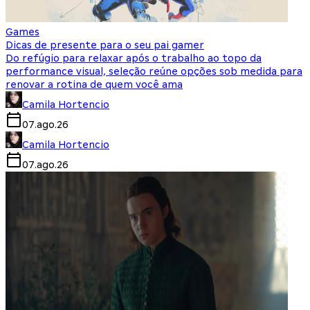
Games
Dicas de presente para o seu pai gamer
Do refúgio para relaxar após o trabalho ao topo da
performance visual, seleção reúne opções sob medida para
renovar a rotina de quem você ama
Camila Hortencio
07.ago.26
Camila Hortencio
07.ago.26