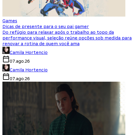
Games
Dicas de presente para o seu pai gamer
Do refúgio para relaxar após o trabalho ao topo da
performance visual, seleção reúne opções sob medida para
renovar a rotina de quem você ama
Camila Hortencio
07.ago.26
Camila Hortencio
07.ago.26