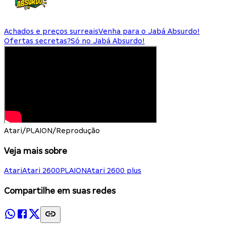
Achados e preços surreais
Venha para o Jabá Absurdo!
Ofertas secretas?
Só no Jabá Absurdo!
Atari/PLAION/Reprodução
Veja mais sobre
Atari
Atari 2600
PLAION
Atari 2600 plus
Compartilhe em suas redes