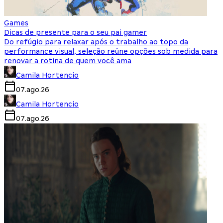
Games
Dicas de presente para o seu pai gamer
Do refúgio para relaxar após o trabalho ao topo da
performance visual, seleção reúne opções sob medida para
renovar a rotina de quem você ama
Camila Hortencio
07.ago.26
Camila Hortencio
07.ago.26