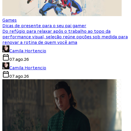
Games
Dicas de presente para o seu pai gamer
Do refúgio para relaxar após o trabalho ao topo da
performance visual, seleção reúne opções sob medida para
renovar a rotina de quem você ama
Camila Hortencio
07.ago.26
Camila Hortencio
07.ago.26