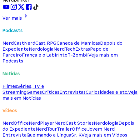
Ver mais
Podcasts
NerdCast
NerdCast RPG
Caneca de Mamicas
Depois do
Expediente
Nerdologia
NerdTech
Extras
Papo de
Parceiro
França e o Labirinto
T-Zombii
Veja mais em
Podcasts
Notícias
Filmes
Séries, TV e
Streaming
Games
Críticas
Entrevistas
Curiosidades e etc.
Veja
mais em Notícias
Vídeos
NerdOffice
NerdPlayer
NerdCast Stories
Nerdologia
Depois
do Expediente
NerdTour
TrailerOffice
Jovem Nerd
Entrevista
Queimando a Língua
Sr. K
Veja mais em Vídeos