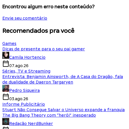
Encontrou algum erro neste conteúdo?
Envie seu comentário
Recomendados pra você
Games
Dicas de presente para o seu pai gamer
Camila Hortencio
07.ago.26
Séries, TV e Streaming
Entrevista: Benjamin Ainsworth, de A Casa do Dragão, fala
de dualidade de Daeron Targaryen
Pedro Siqueira
03.ago.26
Informe Publicitário
Stuart Não Consegue Salvar o Universo expande a franquia
The Big Bang Theory com “herói” inesperado
Redação NerdBunker