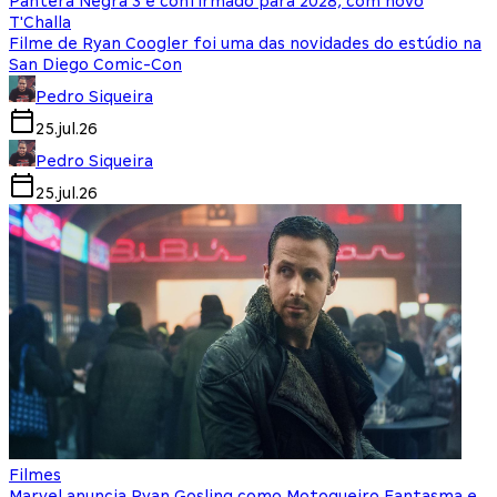
Pantera Negra 3 é confirmado para 2028, com novo
T'Challa
Filme de Ryan Coogler foi uma das novidades do estúdio na
San Diego Comic-Con
Pedro Siqueira
25.jul.26
Pedro Siqueira
25.jul.26
Filmes
Marvel anuncia Ryan Gosling como Motoqueiro Fantasma e