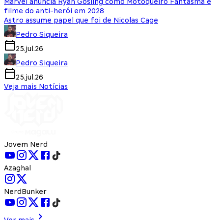
Marvel anuncia Ryan Gosling como Motoqueiro Fantasma e
filme do anti-herói em 2028
Astro assume papel que foi de Nicolas Cage
Pedro Siqueira
25.jul.26
Pedro Siqueira
25.jul.26
Veja mais Notícias
Jovem Nerd
Azaghal
NerdBunker
Ver mais