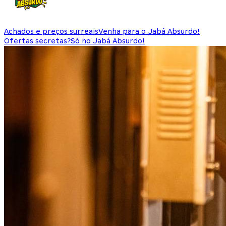
Achados e preços surreais
Venha para o Jabá Absurdo!
Ofertas secretas?
Só no Jabá Absurdo!