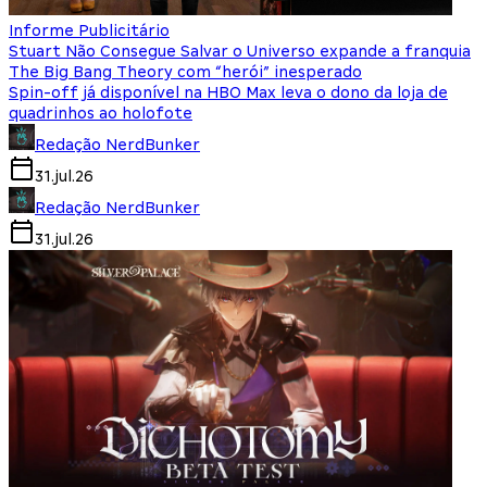
Informe Publicitário
Stuart Não Consegue Salvar o Universo expande a franquia
The Big Bang Theory com “herói” inesperado
Spin-off já disponível na HBO Max leva o dono da loja de
quadrinhos ao holofote
Redação NerdBunker
31.jul.26
Redação NerdBunker
31.jul.26