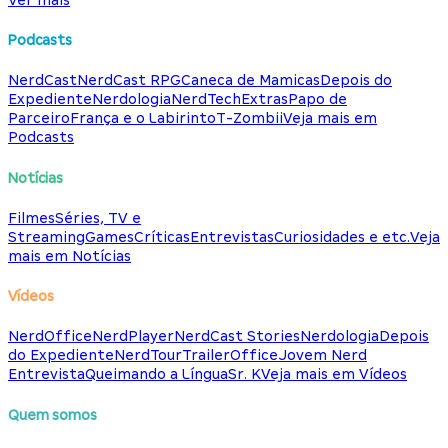
Podcasts
NerdCast
NerdCast RPG
Caneca de Mamicas
Depois do
Expediente
Nerdologia
NerdTech
Extras
Papo de
Parceiro
França e o Labirinto
T-Zombii
Veja mais em
Podcasts
Notícias
Filmes
Séries, TV e
Streaming
Games
Críticas
Entrevistas
Curiosidades e etc.
Veja
mais em Notícias
Vídeos
NerdOffice
NerdPlayer
NerdCast Stories
Nerdologia
Depois
do Expediente
NerdTour
TrailerOffice
Jovem Nerd
Entrevista
Queimando a Língua
Sr. K
Veja mais em Vídeos
Quem somos