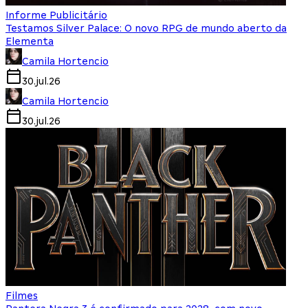
Informe Publicitário
Testamos Silver Palace: O novo RPG de mundo aberto da
Elementa
Camila Hortencio
30.jul.26
Camila Hortencio
30.jul.26
Filmes