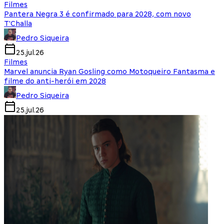
Filmes
Pantera Negra 3 é confirmado para 2028, com novo
T'Challa
Pedro Siqueira
25.jul.26
Filmes
Marvel anuncia Ryan Gosling como Motoqueiro Fantasma e
filme do anti-herói em 2028
Pedro Siqueira
25.jul.26