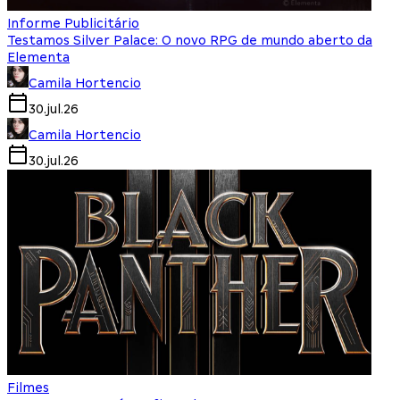
Informe Publicitário
Testamos Silver Palace: O novo RPG de mundo aberto da
Elementa
Camila Hortencio
30.jul.26
Camila Hortencio
30.jul.26
Filmes