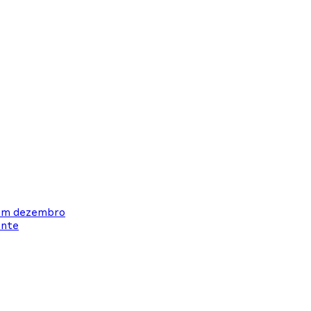
s em dezembro
ente