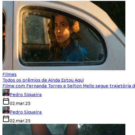
Filmes
Todos os prêmios de Ainda Estou Aqui
Filme com Fernanda Torres e Selton Mello segue trajetória 
Pedro Siqueira
02.mar.25
Pedro Siqueira
02.mar.25