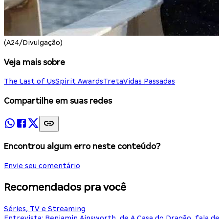
(A24/Divulgação)
Veja mais sobre
The Last of Us
Spirit Awards
Treta
Vidas Passadas
Compartilhe em suas redes
Encontrou algum erro neste conteúdo?
Envie seu comentário
Recomendados pra você
Séries, TV e Streaming
Entrevista: Benjamin Ainsworth, de A Casa do Dragão, fala d