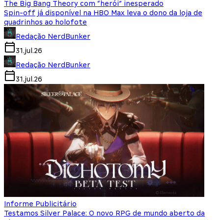
The Big Bang Theory com “herói” inesperado
Spin-off já disponível na HBO Max leva o dono da loja de
quadrinhos ao holofote
Redação NerdBunker
31.jul.26
Redação NerdBunker
31.jul.26
Informe Publicitário
Testamos Silver Palace: O novo RPG de mundo aberto da