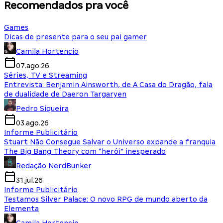
Recomendados pra você
Games
Dicas de presente para o seu pai gamer
Camila Hortencio
07.ago.26
Séries, TV e Streaming
Entrevista: Benjamin Ainsworth, de A Casa do Dragão, fala
de dualidade de Daeron Targaryen
Pedro Siqueira
03.ago.26
Informe Publicitário
Stuart Não Consegue Salvar o Universo expande a franquia
The Big Bang Theory com “herói” inesperado
Redação NerdBunker
31.jul.26
Informe Publicitário
Testamos Silver Palace: O novo RPG de mundo aberto da
Elementa