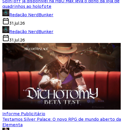
Spin-off já disponível na HBO Max leva o dono da loja de
quadrinhos ao holofote
Redação NerdBunker
31.jul.26
Redação NerdBunker
31.jul.26
Informe Publicitário
Testamos Silver Palace: O novo RPG de mundo aberto da
Elementa