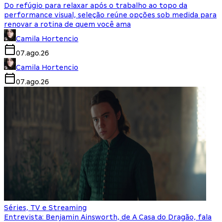
Do refúgio para relaxar após o trabalho ao topo da
performance visual, seleção reúne opções sob medida para
renovar a rotina de quem você ama
Camila Hortencio
07.ago.26
Camila Hortencio
07.ago.26
Séries, TV e Streaming
Entrevista: Benjamin Ainsworth, de A Casa do Dragão, fala