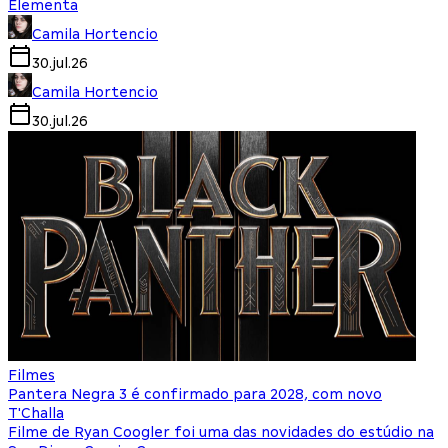
Elementa
Camila Hortencio
30.jul.26
Camila Hortencio
30.jul.26
Filmes
Pantera Negra 3 é confirmado para 2028, com novo
T'Challa
Filme de Ryan Coogler foi uma das novidades do estúdio na