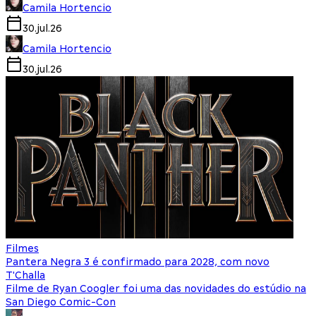
Camila Hortencio
30.jul.26
Camila Hortencio
30.jul.26
Filmes
Pantera Negra 3 é confirmado para 2028, com novo
T'Challa
Filme de Ryan Coogler foi uma das novidades do estúdio na
San Diego Comic-Con