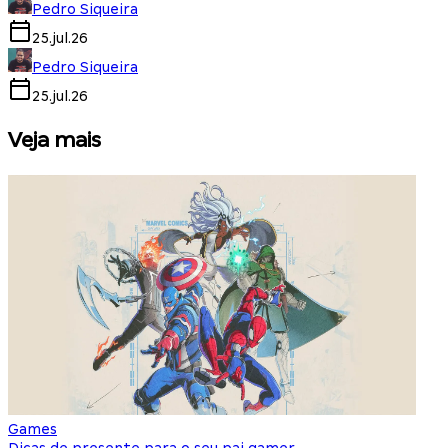
Pedro Siqueira
25.jul.26
Pedro Siqueira
25.jul.26
Veja mais
Games
S
Dicas de presente para o seu pai gamer
E