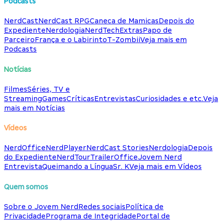
Podcasts
NerdCast
NerdCast RPG
Caneca de Mamicas
Depois do
Expediente
Nerdologia
NerdTech
Extras
Papo de
Parceiro
França e o Labirinto
T-Zombii
Veja mais em
Podcasts
Notícias
Filmes
Séries, TV e
Streaming
Games
Críticas
Entrevistas
Curiosidades e etc.
Veja
mais em Notícias
Vídeos
NerdOffice
NerdPlayer
NerdCast Stories
Nerdologia
Depois
do Expediente
NerdTour
TrailerOffice
Jovem Nerd
Entrevista
Queimando a Língua
Sr. K
Veja mais em Vídeos
Quem somos
Sobre o Jovem Nerd
Redes sociais
Política de
Privacidade
Programa de Integridade
Portal de