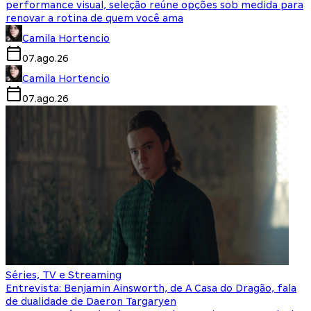
performance visual, seleção reúne opções sob medida para
renovar a rotina de quem você ama
Camila Hortencio
07.ago.26
Camila Hortencio
07.ago.26
Séries, TV e Streaming
Entrevista: Benjamin Ainsworth, de A Casa do Dragão, fala
de dualidade de Daeron Targaryen