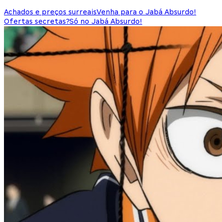
Achados e preços surreais
Venha para o Jabá Absurdo!
Ofertas secretas?
Só no Jabá Absurdo!