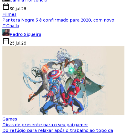
Camila Hortencio
30.jul.26
Filmes
Pantera Negra 3 é confirmado para 2028, com novo
T'Challa
Pedro Siqueira
25.jul.26
Games
Dicas de presente para o seu pai gamer
Do refúgio para relaxar após o trabalho ao topo da