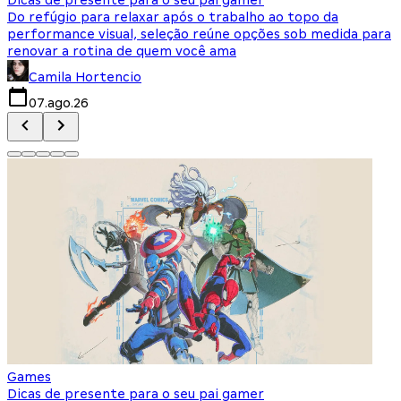
Do refúgio para relaxar após o trabalho ao topo da
d
performance visual, seleção reúne opções sob medida para
J
renovar a rotina de quem você ama
s
Camila Hortencio
07.ago.26
Games
Dicas de presente para o seu pai gamer