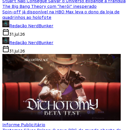
Stuart Não Consegue Salvar o Universo expande a franquia
The Big Bang Theory com “herói” inesperado
Spin-off já disponível na HBO Max leva o dono da loja de
quadrinhos ao holofote
Redação NerdBunker
31.jul.26
Redação NerdBunker
31.jul.26
Informe Publicitário