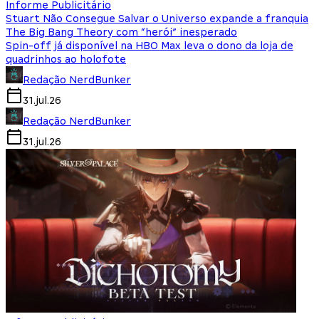
Informe Publicitário
Stuart Não Consegue Salvar o Universo expande a franquia
The Big Bang Theory com “herói” inesperado
Spin-off já disponível na HBO Max leva o dono da loja de
quadrinhos ao holofote
Redação NerdBunker
31.jul.26
Redação NerdBunker
31.jul.26