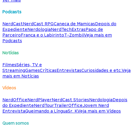
Podcasts
NerdCast
NerdCast RPG
Caneca de Mamicas
Depois do
Expediente
Nerdologia
NerdTech
Extras
Papo de
Parceiro
França e o Labirinto
T-Zombii
Veja mais em
Podcasts
Notícias
Filmes
Séries, TV e
Streaming
Games
Críticas
Entrevistas
Curiosidades e etc.
Veja
mais em Notícias
Vídeos
NerdOffice
NerdPlayer
NerdCast Stories
Nerdologia
Depois
do Expediente
NerdTour
TrailerOffice
Jovem Nerd
Entrevista
Queimando a Língua
Sr. K
Veja mais em Vídeos
Quem somos