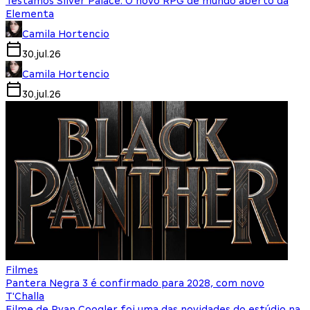
Testamos Silver Palace: O novo RPG de mundo aberto da
Elementa
Camila Hortencio
30.jul.26
Camila Hortencio
30.jul.26
Filmes
Pantera Negra 3 é confirmado para 2028, com novo
T'Challa
Filme de Ryan Coogler foi uma das novidades do estúdio na