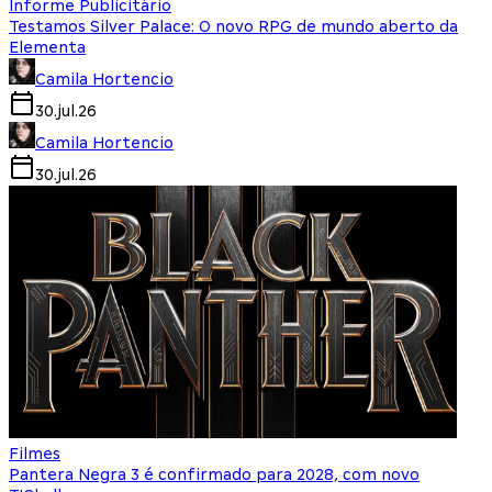
Informe Publicitário
Testamos Silver Palace: O novo RPG de mundo aberto da
Elementa
Camila Hortencio
30.jul.26
Camila Hortencio
30.jul.26
Filmes
Pantera Negra 3 é confirmado para 2028, com novo