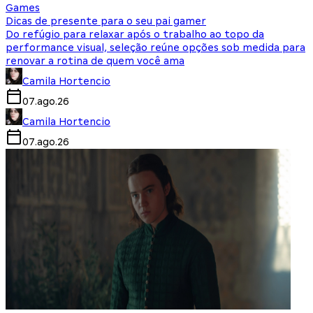
Games
Dicas de presente para o seu pai gamer
Do refúgio para relaxar após o trabalho ao topo da
performance visual, seleção reúne opções sob medida para
renovar a rotina de quem você ama
Camila Hortencio
07.ago.26
Camila Hortencio
07.ago.26