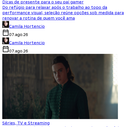
Dicas de presente para o seu pai gamer
Do refúgio para relaxar após o trabalho ao topo da
performance visual, seleção reúne opções sob medida para
renovar a rotina de quem você ama
Camila Hortencio
07.ago.26
Camila Hortencio
07.ago.26
Séries, TV e Streaming