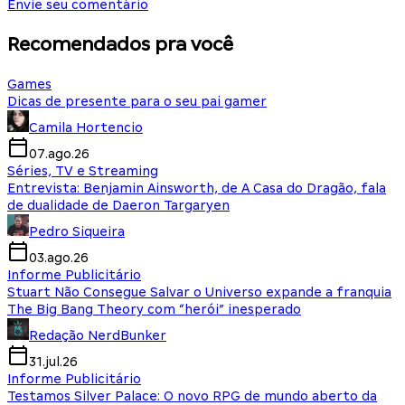
Envie seu comentário
Recomendados pra você
Games
Dicas de presente para o seu pai gamer
Camila Hortencio
07.ago.26
Séries, TV e Streaming
Entrevista: Benjamin Ainsworth, de A Casa do Dragão, fala
de dualidade de Daeron Targaryen
Pedro Siqueira
03.ago.26
Informe Publicitário
Stuart Não Consegue Salvar o Universo expande a franquia
The Big Bang Theory com “herói” inesperado
Redação NerdBunker
31.jul.26
Informe Publicitário
Testamos Silver Palace: O novo RPG de mundo aberto da