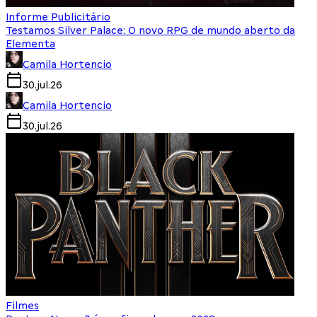
Informe Publicitário
Testamos Silver Palace: O novo RPG de mundo aberto da
Elementa
Camila Hortencio
30.jul.26
Camila Hortencio
30.jul.26
Filmes