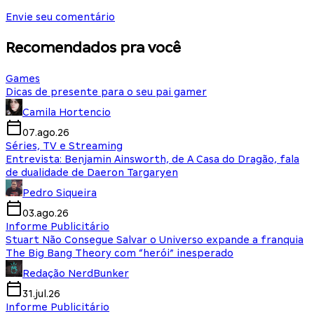
Envie seu comentário
Recomendados pra você
Games
Dicas de presente para o seu pai gamer
Camila Hortencio
07.ago.26
Séries, TV e Streaming
Entrevista: Benjamin Ainsworth, de A Casa do Dragão, fala
de dualidade de Daeron Targaryen
Pedro Siqueira
03.ago.26
Informe Publicitário
Stuart Não Consegue Salvar o Universo expande a franquia
The Big Bang Theory com “herói” inesperado
Redação NerdBunker
31.jul.26
Informe Publicitário