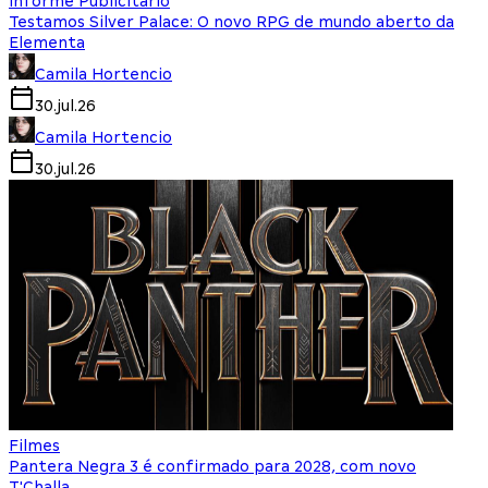
Informe Publicitário
Testamos Silver Palace: O novo RPG de mundo aberto da
Elementa
Camila Hortencio
30.jul.26
Camila Hortencio
30.jul.26
Filmes
Pantera Negra 3 é confirmado para 2028, com novo
T'Challa