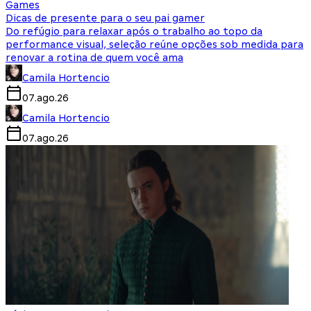
Games
Dicas de presente para o seu pai gamer
Do refúgio para relaxar após o trabalho ao topo da
performance visual, seleção reúne opções sob medida para
renovar a rotina de quem você ama
Camila Hortencio
07.ago.26
Camila Hortencio
07.ago.26