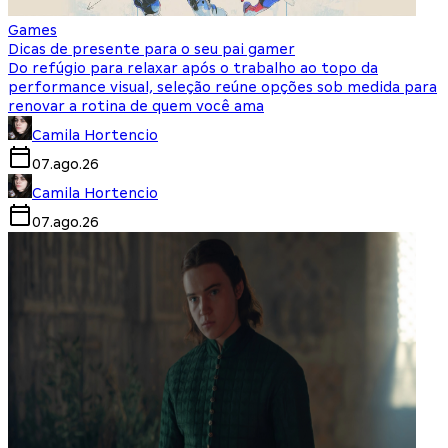
Games
Dicas de presente para o seu pai gamer
Do refúgio para relaxar após o trabalho ao topo da
performance visual, seleção reúne opções sob medida para
renovar a rotina de quem você ama
Camila Hortencio
07.ago.26
Camila Hortencio
07.ago.26