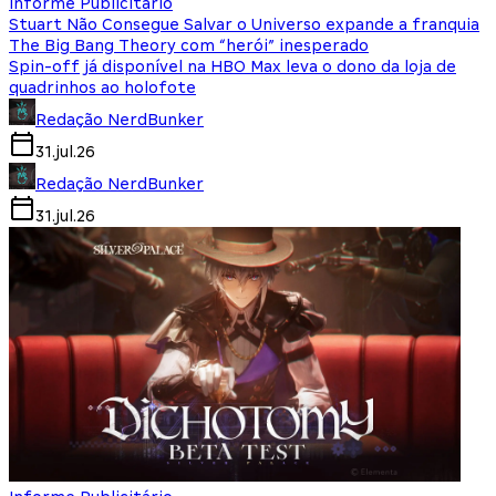
Informe Publicitário
Stuart Não Consegue Salvar o Universo expande a franquia
The Big Bang Theory com “herói” inesperado
Spin-off já disponível na HBO Max leva o dono da loja de
quadrinhos ao holofote
Redação NerdBunker
31.jul.26
Redação NerdBunker
31.jul.26