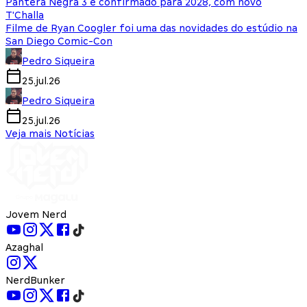
Pantera Negra 3 é confirmado para 2028, com novo
T'Challa
Filme de Ryan Coogler foi uma das novidades do estúdio na
San Diego Comic-Con
Pedro Siqueira
25.jul.26
Pedro Siqueira
25.jul.26
Veja mais Notícias
Jovem Nerd
Azaghal
NerdBunker