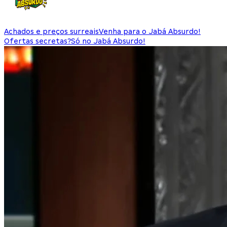
Achados e preços surreais
Venha para o Jabá Absurdo!
Ofertas secretas?
Só no Jabá Absurdo!