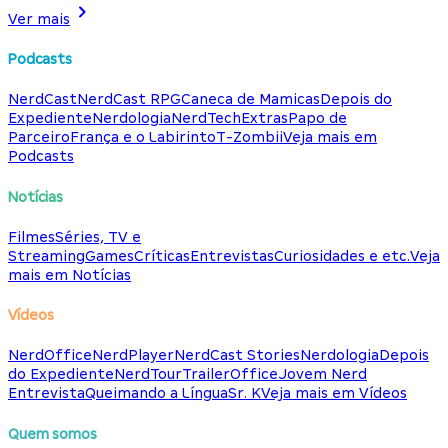
Ver mais
Podcasts
NerdCast
NerdCast RPG
Caneca de Mamicas
Depois do
Expediente
Nerdologia
NerdTech
Extras
Papo de
Parceiro
França e o Labirinto
T-Zombii
Veja mais em
Podcasts
Notícias
Filmes
Séries, TV e
Streaming
Games
Críticas
Entrevistas
Curiosidades e etc.
Veja
mais em Notícias
Vídeos
NerdOffice
NerdPlayer
NerdCast Stories
Nerdologia
Depois
do Expediente
NerdTour
TrailerOffice
Jovem Nerd
Entrevista
Queimando a Língua
Sr. K
Veja mais em Vídeos
Quem somos