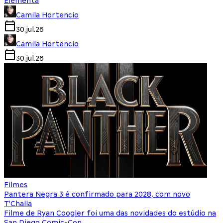
Elementa
Camila Hortencio
30.jul.26
Camila Hortencio
30.jul.26
Filmes
Pantera Negra 3 é confirmado para 2028, com novo
T'Challa
Filme de Ryan Coogler foi uma das novidades do estúdio na
San Diego Comic-Con