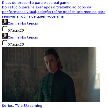
Dicas de presente para o seu pai gamer
Do refúgio para relaxar após o trabalho ao topo da
performance visual, seleção reúne opções sob medida para
renovar a rotina de quem você ama
Camila Hortencio
07.ago.26
Camila Hortencio
07.ago.26
Séries, TV e Streaming