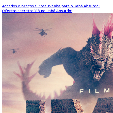
Achados e preços surreais
Venha para o Jabá Absurdo!
Ofertas secretas?
Só no Jabá Absurdo!