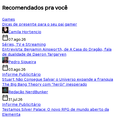
Recomendados pra você
Games
Dicas de presente para o seu pai gamer
Camila Hortencio
07.ago.26
Séries, TV e Streaming
Entrevista: Benjamin Ainsworth, de A Casa do Dragão, fala
de dualidade de Daeron Targaryen
Pedro Siqueira
03.ago.26
Informe Publicitário
Stuart Não Consegue Salvar o Universo expande a franquia
The Big Bang Theory com “herói” inesperado
Redação NerdBunker
31.jul.26
Informe Publicitário
Testamos Silver Palace: O novo RPG de mundo aberto da
Elementa