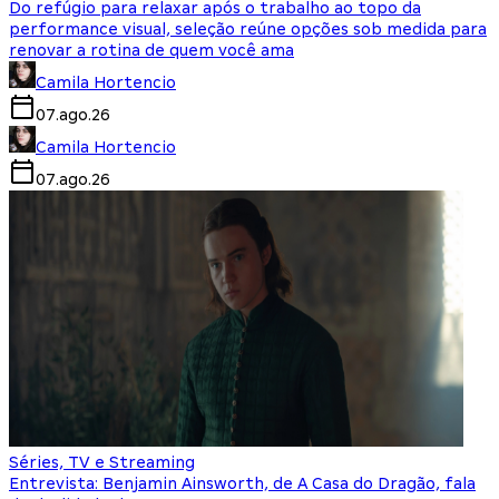
Do refúgio para relaxar após o trabalho ao topo da
performance visual, seleção reúne opções sob medida para
renovar a rotina de quem você ama
Camila Hortencio
07.ago.26
Camila Hortencio
07.ago.26
Séries, TV e Streaming
Entrevista: Benjamin Ainsworth, de A Casa do Dragão, fala