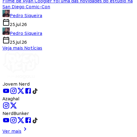
Filme de Ryan Coogler foi uma das novidades do estúdio na
San Diego Comic-Con
Pedro Siqueira
25.jul.26
Pedro Siqueira
25.jul.26
Veja mais Notícias
Jovem Nerd
Azaghal
NerdBunker
Ver mais