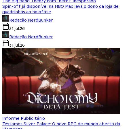
The Big Bang Theory com “herói” inesperado
Spin-off já disponível na HBO Max leva o dono da loja de
quadrinhos ao holofote
Redação NerdBunker
31.jul.26
Redação NerdBunker
31.jul.26
Informe Publicitário
Testamos Silver Palace: O novo RPG de mundo aberto da