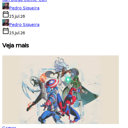
Pedro Siqueira
25.jul.26
Pedro Siqueira
25.jul.26
Veja mais
Games
S