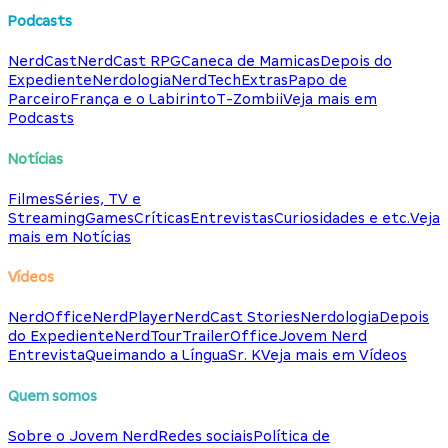
Podcasts
NerdCast
NerdCast RPG
Caneca de Mamicas
Depois do
Expediente
Nerdologia
NerdTech
Extras
Papo de
Parceiro
França e o Labirinto
T-Zombii
Veja mais em
Podcasts
Notícias
Filmes
Séries, TV e
Streaming
Games
Críticas
Entrevistas
Curiosidades e etc.
Veja
mais em Notícias
Vídeos
NerdOffice
NerdPlayer
NerdCast Stories
Nerdologia
Depois
do Expediente
NerdTour
TrailerOffice
Jovem Nerd
Entrevista
Queimando a Língua
Sr. K
Veja mais em Vídeos
Quem somos
Sobre o Jovem Nerd
Redes sociais
Política de