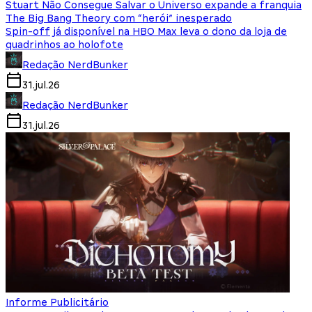
Stuart Não Consegue Salvar o Universo expande a franquia
The Big Bang Theory com “herói” inesperado
Spin-off já disponível na HBO Max leva o dono da loja de
quadrinhos ao holofote
Redação NerdBunker
31.jul.26
Redação NerdBunker
31.jul.26
Informe Publicitário