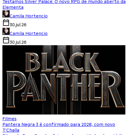
Testamos Silver Palace: O novo RPG de mundo aberto da
Elementa
Camila Hortencio
30.jul.26
Camila Hortencio
30.jul.26
Filmes
Pantera Negra 3 é confirmado para 2028, com novo
T'Challa