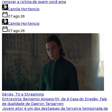
renovar a rotina de quem você ama
Camila Hortencio
07.ago.26
Camila Hortencio
07.ago.26
Séries, TV e Streaming
Entrevista: Benjamin Ainsworth, de A Casa do Dragão, fala
de dualidade de Daeron Targaryen
Jovem ator é um dos destaques da terceira temporada da