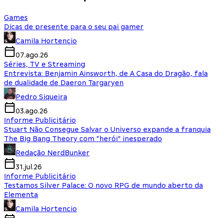
Games
Dicas de presente para o seu pai gamer
Camila Hortencio
07.ago.26
Séries, TV e Streaming
Entrevista: Benjamin Ainsworth, de A Casa do Dragão, fala
de dualidade de Daeron Targaryen
Pedro Siqueira
03.ago.26
Informe Publicitário
Stuart Não Consegue Salvar o Universo expande a franquia
The Big Bang Theory com “herói” inesperado
Redação NerdBunker
31.jul.26
Informe Publicitário
Testamos Silver Palace: O novo RPG de mundo aberto da
Elementa
Camila Hortencio