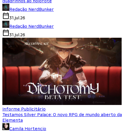
quadrinhos ao holofote
Redação NerdBunker
31.jul.26
Redação NerdBunker
31.jul.26
Informe Publicitário
Testamos Silver Palace: O novo RPG de mundo aberto da
Elementa
Camila Hortencio