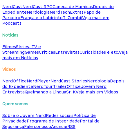
NerdCast
NerdCast RPG
Caneca de Mamicas
Depois do
Expediente
Nerdologia
NerdTech
Extras
Papo de
Parceiro
França e o Labirinto
T-Zombii
Veja mais em
Podcasts
Notícias
Filmes
Séries, TV e
Streaming
Games
Críticas
Entrevistas
Curiosidades e etc.
Veja
mais em Notícias
Vídeos
NerdOffice
NerdPlayer
NerdCast Stories
Nerdologia
Depois
do Expediente
NerdTour
TrailerOffice
Jovem Nerd
Entrevista
Queimando a Língua
Sr. K
Veja mais em Vídeos
Quem somos
Sobre o Jovem Nerd
Redes sociais
Política de
Privacidade
Programa de Integridade
Portal de
Segurança
Fale conosco
Anuncie
RSS