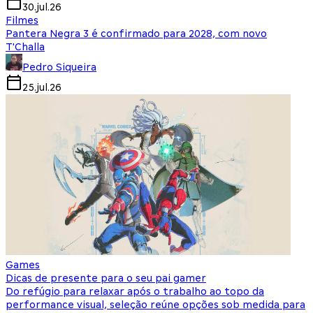
30.jul.26
Filmes
Pantera Negra 3 é confirmado para 2028, com novo
T'Challa
Pedro Siqueira
25.jul.26
Games
Dicas de presente para o seu pai gamer
Do refúgio para relaxar após o trabalho ao topo da
performance visual, seleção reúne opções sob medida para