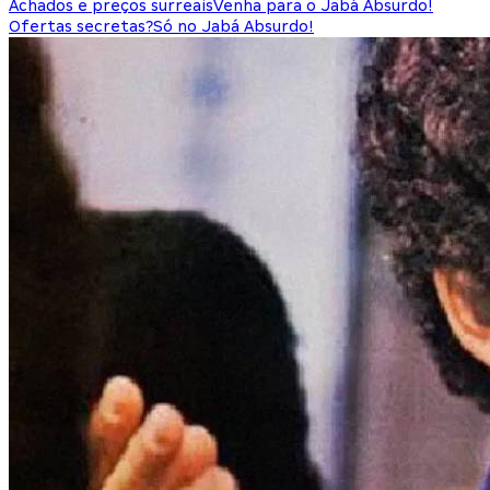
Achados e preços surreais
Venha para o Jabá Absurdo!
Ofertas secretas?
Só no Jabá Absurdo!