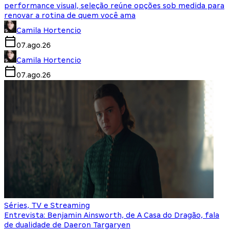
performance visual, seleção reúne opções sob medida para
renovar a rotina de quem você ama
Camila Hortencio
07.ago.26
Camila Hortencio
07.ago.26
Séries, TV e Streaming
Entrevista: Benjamin Ainsworth, de A Casa do Dragão, fala
de dualidade de Daeron Targaryen