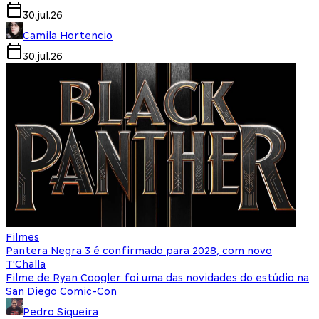
30.jul.26
Camila Hortencio
30.jul.26
Filmes
Pantera Negra 3 é confirmado para 2028, com novo
T'Challa
Filme de Ryan Coogler foi uma das novidades do estúdio na
San Diego Comic-Con
Pedro Siqueira