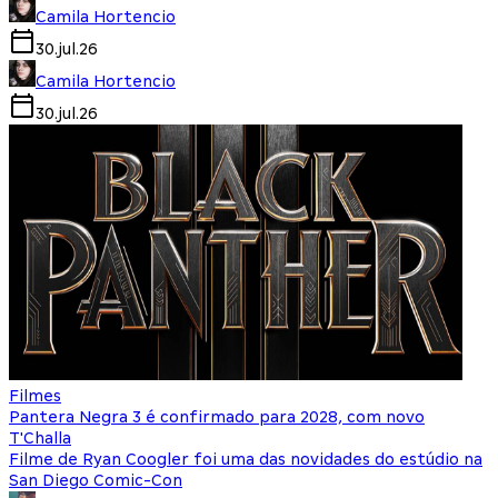
Camila Hortencio
30.jul.26
Camila Hortencio
30.jul.26
Filmes
Pantera Negra 3 é confirmado para 2028, com novo
T'Challa
Filme de Ryan Coogler foi uma das novidades do estúdio na
San Diego Comic-Con