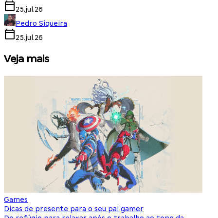
25.jul.26
Pedro Siqueira
25.jul.26
Veja mais
Games
S
Dicas de presente para o seu pai gamer
E
Do refúgio para relaxar após o trabalho ao topo da
d