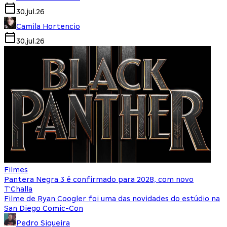
30.jul.26
Camila Hortencio
30.jul.26
Filmes
Pantera Negra 3 é confirmado para 2028, com novo
T'Challa
Filme de Ryan Coogler foi uma das novidades do estúdio na
San Diego Comic-Con
Pedro Siqueira