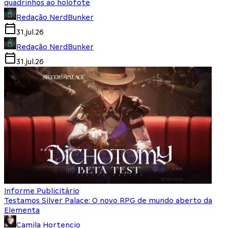
quadrinhos ao holofote
Redação NerdBunker
31.jul.26
Redação NerdBunker
31.jul.26
Informe Publicitário
Testamos Silver Palace: O novo RPG de mundo aberto da
Elementa
Camila Hortencio