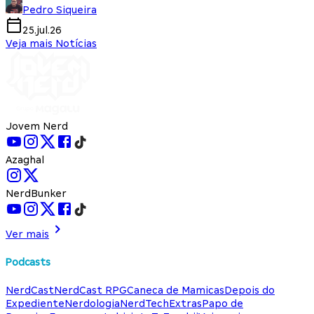
Pedro Siqueira
25.jul.26
Veja mais Notícias
Jovem Nerd
Azaghal
NerdBunker
Ver mais
Podcasts
NerdCast
NerdCast RPG
Caneca de Mamicas
Depois do
Expediente
Nerdologia
NerdTech
Extras
Papo de