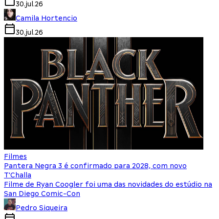
30.jul.26
Camila Hortencio
30.jul.26
Filmes
Pantera Negra 3 é confirmado para 2028, com novo
T'Challa
Filme de Ryan Coogler foi uma das novidades do estúdio na
San Diego Comic-Con
Pedro Siqueira