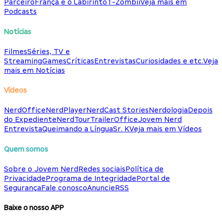
Parceiro
França e o Labirinto
T-Zombii
Veja mais em
Podcasts
Notícias
Filmes
Séries, TV e
Streaming
Games
Críticas
Entrevistas
Curiosidades e etc.
Veja
mais em Notícias
Vídeos
NerdOffice
NerdPlayer
NerdCast Stories
Nerdologia
Depois
do Expediente
NerdTour
TrailerOffice
Jovem Nerd
Entrevista
Queimando a Língua
Sr. K
Veja mais em Vídeos
Quem somos
Sobre o Jovem Nerd
Redes sociais
Política de
Privacidade
Programa de Integridade
Portal de
Segurança
Fale conosco
Anuncie
RSS
Baixe o nosso APP