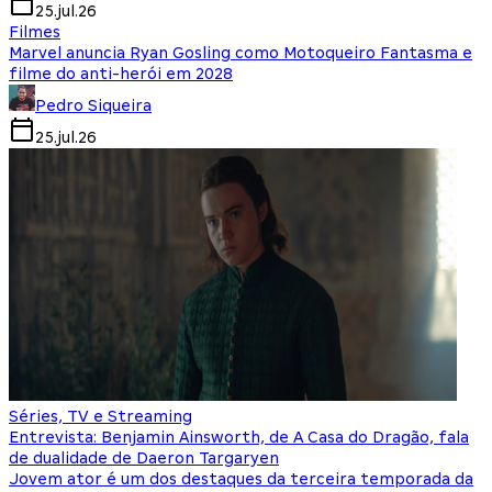
25.jul.26
Filmes
Marvel anuncia Ryan Gosling como Motoqueiro Fantasma e
filme do anti-herói em 2028
Pedro Siqueira
25.jul.26
Séries, TV e Streaming
Entrevista: Benjamin Ainsworth, de A Casa do Dragão, fala
de dualidade de Daeron Targaryen
Jovem ator é um dos destaques da terceira temporada da