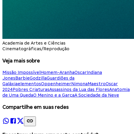
Academia de Artes e Ciências
Cinematográficas/Reprodução
Veja mais sobre
Missão Impossível
Homem-Aranha
Oscar
Indiana
Jones
Barbie
Godzilla
Guardiões da
Galáxia
elementos
Oppenheimer
Nimona
Maestro
Oscar
2024
Pobres Criaturas
Assassinos da Lua das Flores
Anatomia
de Uma Queda
O Menino e a Garça
A Sociedade da Neve
Compartilhe em suas redes