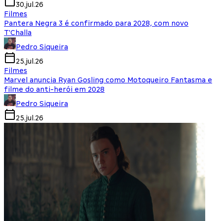
30.jul.26
Filmes
Pantera Negra 3 é confirmado para 2028, com novo
T'Challa
Pedro Siqueira
25.jul.26
Filmes
Marvel anuncia Ryan Gosling como Motoqueiro Fantasma e
filme do anti-herói em 2028
Pedro Siqueira
25.jul.26