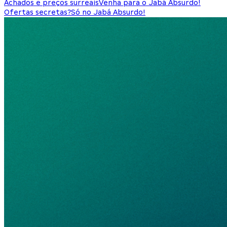
Achados e preços surreais
Venha para o Jabá Absurdo!
Ofertas secretas?
Só no Jabá Absurdo!