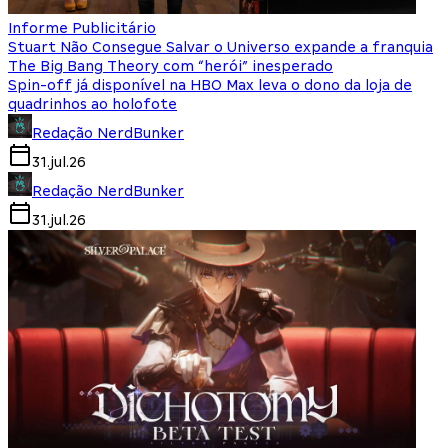
Informe Publicitário
Stuart Não Consegue Salvar o Universo expande a franquia
The Big Bang Theory com “herói” inesperado
Spin-off já disponível na HBO Max leva o dono da loja de
quadrinhos ao holofote
Redação NerdBunker
31.jul.26
Redação NerdBunker
31.jul.26