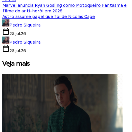
Marvel anuncia Ryan Gosling como Motoqueiro Fantasma e
filme do anti-herói em 2028
Astro assume papel que foi de Nicolas Cage
Pedro Siqueira
25.jul.26
Pedro Siqueira
25.jul.26
Veja mais