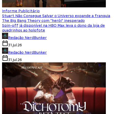
Informe Publicitário
Stuart Não Consegue Salvar o Universo expande a franquia
The Big Bang Theory com “herói” inesperado
Spin-off já disponível na HBO Max leva o dono da loja de
quadrinhos ao holofote
Redação NerdBunker
31.jul.26
Redação NerdBunker
31.jul.26