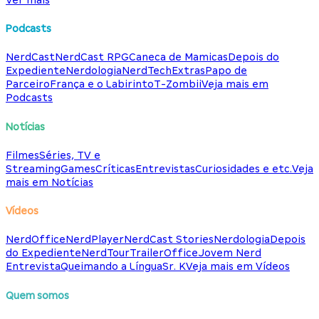
Podcasts
NerdCast
NerdCast RPG
Caneca de Mamicas
Depois do
Expediente
Nerdologia
NerdTech
Extras
Papo de
Parceiro
França e o Labirinto
T-Zombii
Veja mais em
Podcasts
Notícias
Filmes
Séries, TV e
Streaming
Games
Críticas
Entrevistas
Curiosidades e etc.
Veja
mais em Notícias
Vídeos
NerdOffice
NerdPlayer
NerdCast Stories
Nerdologia
Depois
do Expediente
NerdTour
TrailerOffice
Jovem Nerd
Entrevista
Queimando a Língua
Sr. K
Veja mais em Vídeos
Quem somos