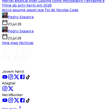
Marvel anuncia Ryan Gosling como Motoqueiro Fantasma e
filme do anti-herói em 2028
Astro assume papel que foi de Nicolas Cage
Pedro Siqueira
25.jul.26
Pedro Siqueira
25.jul.26
Veja mais Notícias
Jovem Nerd
Azaghal
NerdBunker
Ver mais