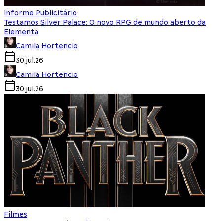
Informe Publicitário
Testamos Silver Palace: O novo RPG de mundo aberto da
Elementa
Camila Hortencio
30.jul.26
Camila Hortencio
30.jul.26
Filmes