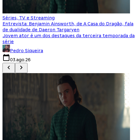
Séries, TV e Streaming
I
Entrevista: Benjamin Ainsworth, de A Casa do Dragão, fala
S
de dualidade de Daeron Targaryen
T
Jovem ator é um dos destaques da terceira temporada da
S
série
q
Pedro Siqueira
03.ago.26