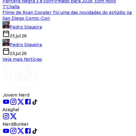
Pantera Negra 3 é confirmado para 2028, com novo
T'Challa
Filme de Ryan Coogler foi uma das novidades do estúdio na
San Diego Comic-Con
Pedro Siqueira
25.jul.26
Pedro Siqueira
25.jul.26
Veja mais Notícias
Jovem Nerd
Azaghal
NerdBunker