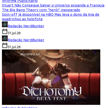
Informe Publicitário
Stuart Não Consegue Salvar o Universo expande a franquia
The Big Bang Theory com “herói” inesperado
Spin-off já disponível na HBO Max leva o dono da loja de
quadrinhos ao holofote
Redação NerdBunker
31.jul.26
Redação NerdBunker
31.jul.26