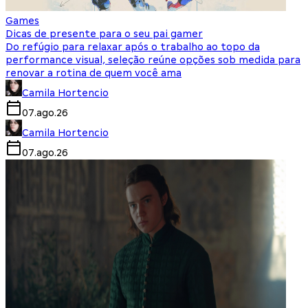
Games
Dicas de presente para o seu pai gamer
Do refúgio para relaxar após o trabalho ao topo da
performance visual, seleção reúne opções sob medida para
renovar a rotina de quem você ama
Camila Hortencio
07.ago.26
Camila Hortencio
07.ago.26