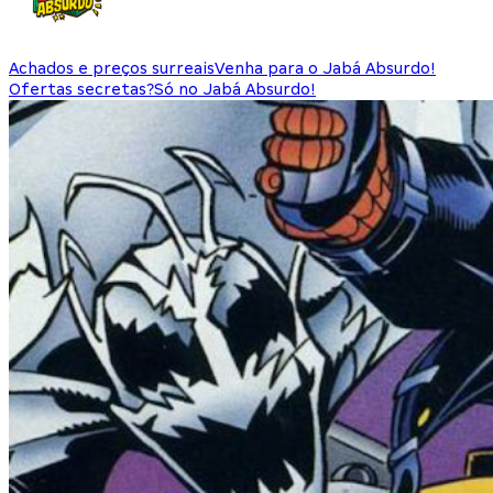
Achados e preços surreais
Venha para o Jabá Absurdo!
Ofertas secretas?
Só no Jabá Absurdo!