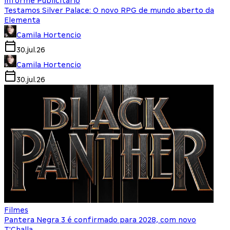
Informe Publicitário
Testamos Silver Palace: O novo RPG de mundo aberto da
Elementa
Camila Hortencio
30.jul.26
Camila Hortencio
30.jul.26
Filmes
Pantera Negra 3 é confirmado para 2028, com novo
T'Challa