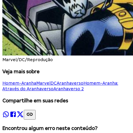
Marvel/DC/Reprodução
Veja mais sobre
Homem-Aranha
Marvel
DC
Aranhaverso
Homem-Aranha:
Através do Aranhaverso
Aranhaverso 2
Compartilhe em suas redes
Encontrou algum erro neste conteúdo?