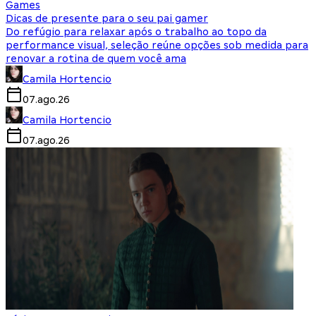
Games
Dicas de presente para o seu pai gamer
Do refúgio para relaxar após o trabalho ao topo da
performance visual, seleção reúne opções sob medida para
renovar a rotina de quem você ama
Camila Hortencio
07.ago.26
Camila Hortencio
07.ago.26