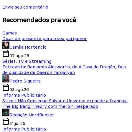
Envie seu comentário
Recomendados pra você
Games
Dicas de presente para o seu pai gamer
Camila Hortencio
07.ago.26
Séries, TV e Streaming
Entrevista: Benjamin Ainsworth, de A Casa do Dragão, fala
de dualidade de Daeron Targaryen
Pedro Siqueira
03.ago.26
Informe Publicitário
Stuart Não Consegue Salvar o Universo expande a franquia
The Big Bang Theory com “herói” inesperado
Redação NerdBunker
31.jul.26
Informe Publicitário