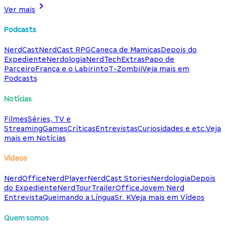
Ver mais
Podcasts
NerdCast
NerdCast RPG
Caneca de Mamicas
Depois do
Expediente
Nerdologia
NerdTech
Extras
Papo de
Parceiro
França e o Labirinto
T-Zombii
Veja mais em
Podcasts
Notícias
Filmes
Séries, TV e
Streaming
Games
Críticas
Entrevistas
Curiosidades e etc.
Veja
mais em Notícias
Vídeos
NerdOffice
NerdPlayer
NerdCast Stories
Nerdologia
Depois
do Expediente
NerdTour
TrailerOffice
Jovem Nerd
Entrevista
Queimando a Língua
Sr. K
Veja mais em Vídeos
Quem somos