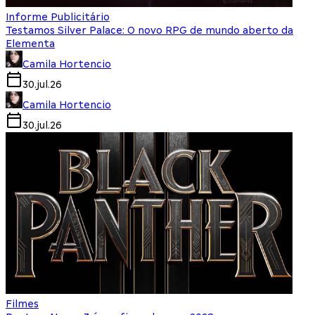
Informe Publicitário
Testamos Silver Palace: O novo RPG de mundo aberto da
Elementa
Camila Hortencio
30.jul.26
Camila Hortencio
30.jul.26
Filmes