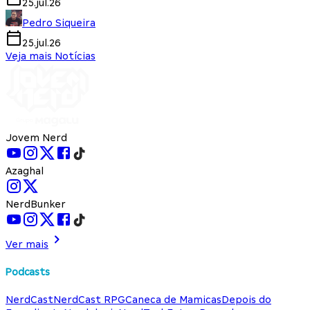
25.jul.26
Pedro Siqueira
25.jul.26
Veja mais Notícias
Jovem Nerd
Azaghal
NerdBunker
Ver mais
Podcasts
NerdCast
NerdCast RPG
Caneca de Mamicas
Depois do