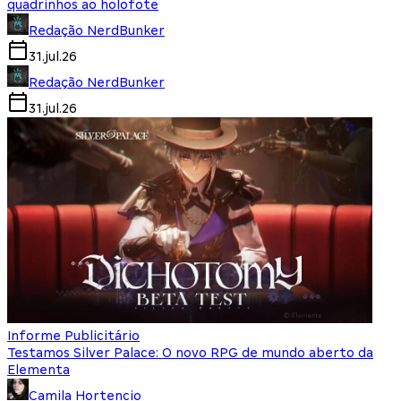
quadrinhos ao holofote
Redação NerdBunker
31.jul.26
Redação NerdBunker
31.jul.26
Informe Publicitário
Testamos Silver Palace: O novo RPG de mundo aberto da
Elementa
Camila Hortencio