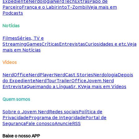
Expediente
Nerdologia
NerdTech
Extras
Papo de
Parceiro
França e o Labirinto
T-Zombii
Veja mais em
Podcasts
Notícias
Filmes
Séries, TV e
Streaming
Games
Críticas
Entrevistas
Curiosidades e etc.
Veja
mais em Notícias
Vídeos
NerdOffice
NerdPlayer
NerdCast Stories
Nerdologia
Depois
do Expediente
NerdTour
TrailerOffice
Jovem Nerd
Entrevista
Queimando a Língua
Sr. K
Veja mais em Vídeos
Quem somos
Sobre o Jovem Nerd
Redes sociais
Política de
Privacidade
Programa de Integridade
Portal de
Segurança
Fale conosco
Anuncie
RSS
Baixe o nosso APP