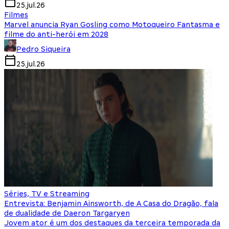
25.jul.26
Filmes
Marvel anuncia Ryan Gosling como Motoqueiro Fantasma e
filme do anti-herói em 2028
Pedro Siqueira
25.jul.26
Séries, TV e Streaming
Entrevista: Benjamin Ainsworth, de A Casa do Dragão, fala
de dualidade de Daeron Targaryen
Jovem ator é um dos destaques da terceira temporada da