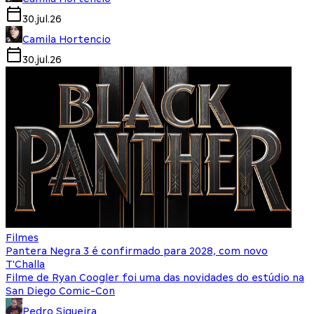
30.jul.26
Camila Hortencio
30.jul.26
Filmes
Pantera Negra 3 é confirmado para 2028, com novo
T'Challa
Filme de Ryan Coogler foi uma das novidades do estúdio na
San Diego Comic-Con
Pedro Siqueira