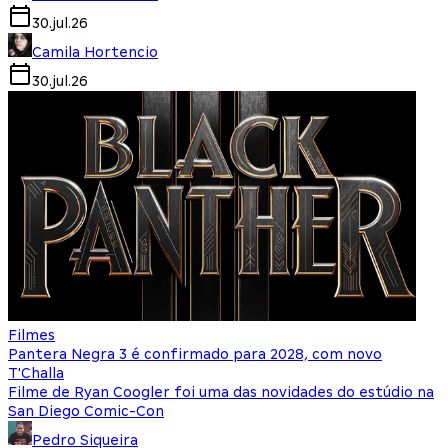
30.jul.26
Camila Hortencio
30.jul.26
Filmes
Pantera Negra 3 é confirmado para 2028, com novo
T'Challa
Filme de Ryan Coogler foi uma das novidades do estúdio na
San Diego Comic-Con
Pedro Siqueira