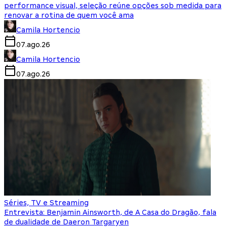
performance visual, seleção reúne opções sob medida para
renovar a rotina de quem você ama
Camila Hortencio
07.ago.26
Camila Hortencio
07.ago.26
Séries, TV e Streaming
Entrevista: Benjamin Ainsworth, de A Casa do Dragão, fala
de dualidade de Daeron Targaryen