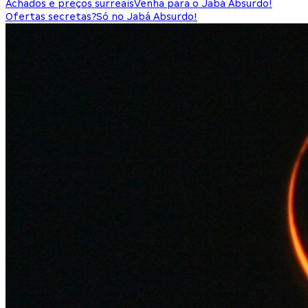
Achados e preços surreais
Venha para o Jabá Absurdo!
Ofertas secretas?
Só no Jabá Absurdo!