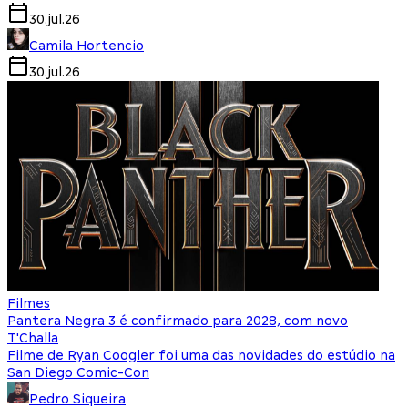
30.jul.26
Camila Hortencio
30.jul.26
Filmes
Pantera Negra 3 é confirmado para 2028, com novo
T'Challa
Filme de Ryan Coogler foi uma das novidades do estúdio na
San Diego Comic-Con
Pedro Siqueira