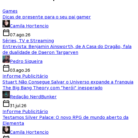
Games
Dicas de presente para o seu pai gamer
Camila Hortencio
07.ago.26
Séries, TV e Streaming
Entrevista: Benjamin Ainsworth, de A Casa do Dragão, fala
de dualidade de Daeron Targaryen
Pedro Siqueira
03.ago.26
Informe Publicitário
Stuart Não Consegue Salvar o Universo expande a franquia
The Big Bang Theory com “herói” inesperado
Redação NerdBunker
31.jul.26
Informe Publicitário
Testamos Silver Palace: O novo RPG de mundo aberto da
Elementa
Camila Hortencio