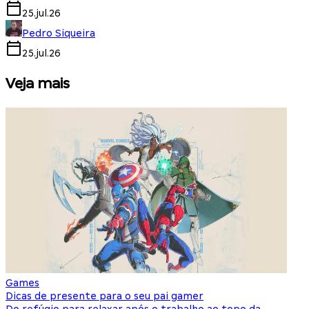
25.jul.26
Pedro Siqueira
25.jul.26
Veja mais
Games
S
Dicas de presente para o seu pai gamer
E
Do refúgio para relaxar após o trabalho ao topo da
d