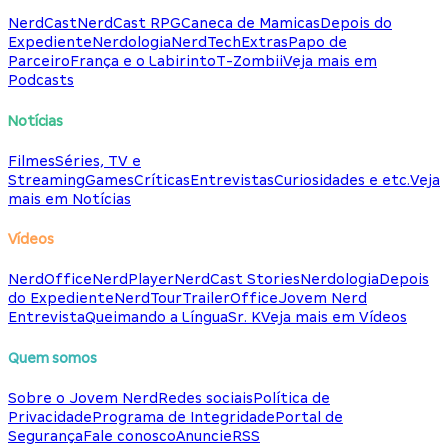
NerdCast
NerdCast RPG
Caneca de Mamicas
Depois do
Expediente
Nerdologia
NerdTech
Extras
Papo de
Parceiro
França e o Labirinto
T-Zombii
Veja mais em
Podcasts
Notícias
Filmes
Séries, TV e
Streaming
Games
Críticas
Entrevistas
Curiosidades e etc.
Veja
mais em Notícias
Vídeos
NerdOffice
NerdPlayer
NerdCast Stories
Nerdologia
Depois
do Expediente
NerdTour
TrailerOffice
Jovem Nerd
Entrevista
Queimando a Língua
Sr. K
Veja mais em Vídeos
Quem somos
Sobre o Jovem Nerd
Redes sociais
Política de
Privacidade
Programa de Integridade
Portal de
Segurança
Fale conosco
Anuncie
RSS