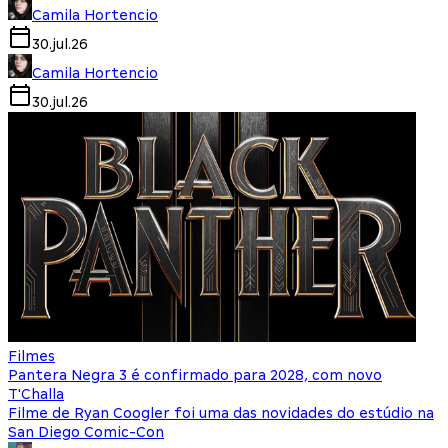
Camila Hortencio
30.jul.26
Camila Hortencio
30.jul.26
Filmes
Pantera Negra 3 é confirmado para 2028, com novo
T'Challa
Filme de Ryan Coogler foi uma das novidades do estúdio na
San Diego Comic-Con