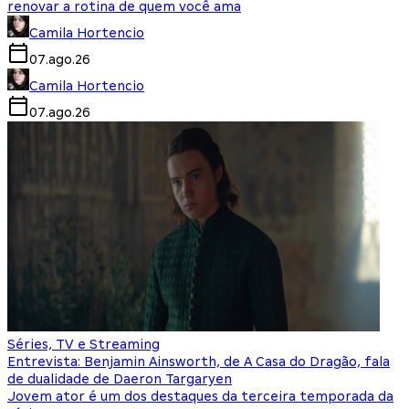
renovar a rotina de quem você ama
Camila Hortencio
07.ago.26
Camila Hortencio
07.ago.26
Séries, TV e Streaming
Entrevista: Benjamin Ainsworth, de A Casa do Dragão, fala
de dualidade de Daeron Targaryen
Jovem ator é um dos destaques da terceira temporada da