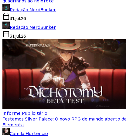
quadrinhos ao holofote
Redação NerdBunker
31.jul.26
Redação NerdBunker
31.jul.26
Informe Publicitário
Testamos Silver Palace: O novo RPG de mundo aberto da
Elementa
Camila Hortencio