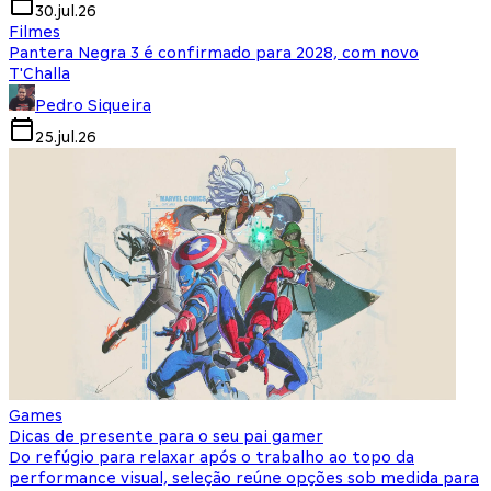
30.jul.26
Filmes
Pantera Negra 3 é confirmado para 2028, com novo
T'Challa
Pedro Siqueira
25.jul.26
Games
Dicas de presente para o seu pai gamer
Do refúgio para relaxar após o trabalho ao topo da
performance visual, seleção reúne opções sob medida para