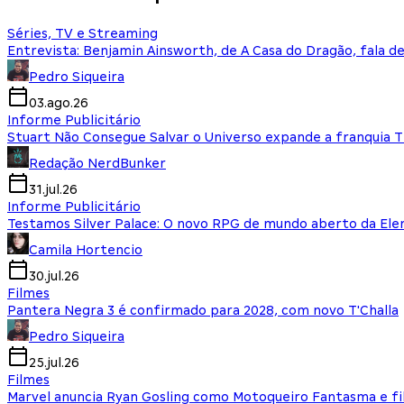
Séries, TV e Streaming
Entrevista: Benjamin Ainsworth, de A Casa do Dragão, fala d
Pedro Siqueira
03.ago.26
Informe Publicitário
Stuart Não Consegue Salvar o Universo expande a franquia 
Redação NerdBunker
31.jul.26
Informe Publicitário
Testamos Silver Palace: O novo RPG de mundo aberto da El
Camila Hortencio
30.jul.26
Filmes
Pantera Negra 3 é confirmado para 2028, com novo T'Challa
Pedro Siqueira
25.jul.26
Filmes
Marvel anuncia Ryan Gosling como Motoqueiro Fantasma e fi