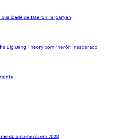
e dualidade de Daeron Targaryen
The Big Bang Theory com “herói” inesperado
ementa
lme do anti-herói em 2028