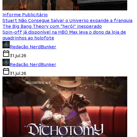
Informe Publicitário
Stuart Não Consegue Salvar o Universo expande a franquia
The Big Bang Theory com “herói” inesperado
Spin-off já disponível na HBO Max leva o dono da loja de
quadrinhos ao holofote
Redação NerdBunker
31.jul.26
Redação NerdBunker
31.jul.26