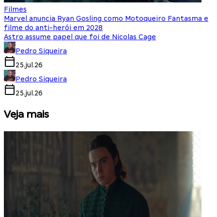
Filmes
Marvel anuncia Ryan Gosling como Motoqueiro Fantasma e
filme do anti-herói em 2028
Astro assume papel que foi de Nicolas Cage
Pedro Siqueira
25.jul.26
Pedro Siqueira
25.jul.26
Veja mais