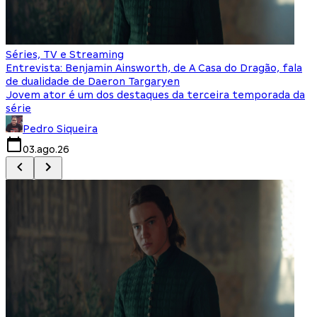
Séries, TV e Streaming
I
Entrevista: Benjamin Ainsworth, de A Casa do Dragão, fala
S
de dualidade de Daeron Targaryen
T
Jovem ator é um dos destaques da terceira temporada da
S
série
q
Pedro Siqueira
03.ago.26