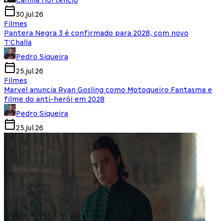
Camila Hortencio
30.jul.26
Filmes
Pantera Negra 3 é confirmado para 2028, com novo
T'Challa
Pedro Siqueira
25.jul.26
Filmes
Marvel anuncia Ryan Gosling como Motoqueiro Fantasma e
filme do anti-herói em 2028
Pedro Siqueira
25.jul.26