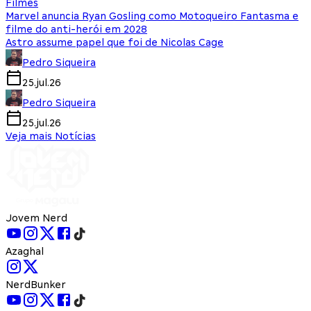
Filmes
Marvel anuncia Ryan Gosling como Motoqueiro Fantasma e
filme do anti-herói em 2028
Astro assume papel que foi de Nicolas Cage
Pedro Siqueira
25.jul.26
Pedro Siqueira
25.jul.26
Veja mais Notícias
Jovem Nerd
Azaghal
NerdBunker