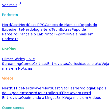
Ver mais
Podcasts
NerdCast
NerdCast RPG
Caneca de Mamicas
Depois do
Expediente
Nerdologia
NerdTech
Extras
Papo de
Parceiro
França e o Labirinto
T-Zombii
Veja mais em
Podcasts
Notícias
Filmes
Séries, TV e
Streaming
Games
Críticas
Entrevistas
Curiosidades e etc.
Veja
mais em Notícias
Vídeos
NerdOffice
NerdPlayer
NerdCast Stories
Nerdologia
Depois
do Expediente
NerdTour
TrailerOffice
Jovem Nerd
Entrevista
Queimando a Língua
Sr. K
Veja mais em Vídeos
Quem somos