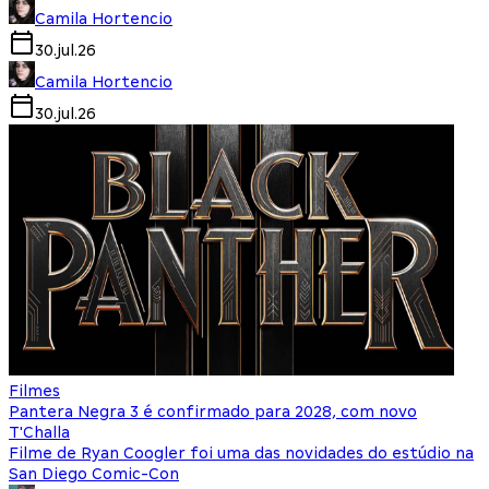
Camila Hortencio
30.jul.26
Camila Hortencio
30.jul.26
Filmes
Pantera Negra 3 é confirmado para 2028, com novo
T'Challa
Filme de Ryan Coogler foi uma das novidades do estúdio na
San Diego Comic-Con