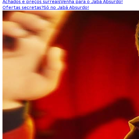
Achados e preços surreais
Venha para o Jabá Absurdo!
Ofertas secretas?
Só no Jabá Absurdo!