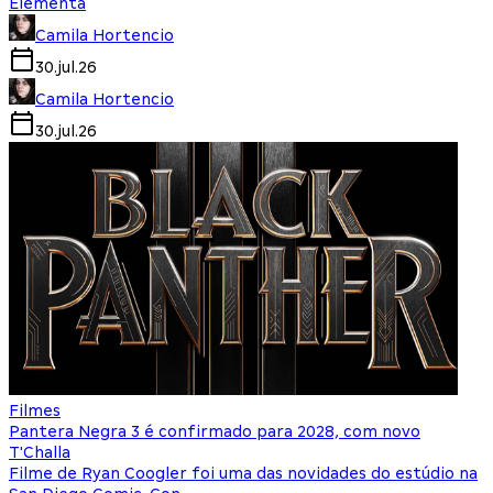
Elementa
Camila Hortencio
30.jul.26
Camila Hortencio
30.jul.26
Filmes
Pantera Negra 3 é confirmado para 2028, com novo
T'Challa
Filme de Ryan Coogler foi uma das novidades do estúdio na