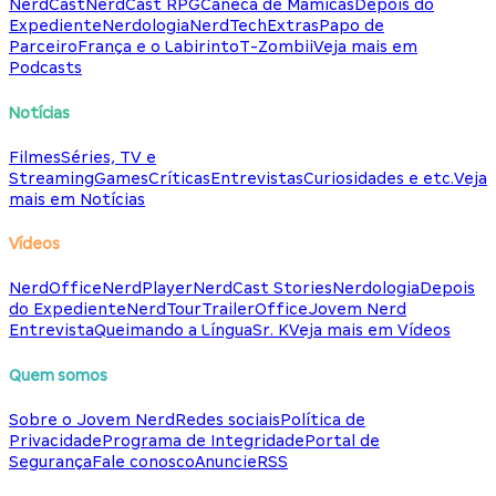
NerdCast
NerdCast RPG
Caneca de Mamicas
Depois do
Expediente
Nerdologia
NerdTech
Extras
Papo de
Parceiro
França e o Labirinto
T-Zombii
Veja mais em
Podcasts
Notícias
Filmes
Séries, TV e
Streaming
Games
Críticas
Entrevistas
Curiosidades e etc.
Veja
mais em Notícias
Vídeos
NerdOffice
NerdPlayer
NerdCast Stories
Nerdologia
Depois
do Expediente
NerdTour
TrailerOffice
Jovem Nerd
Entrevista
Queimando a Língua
Sr. K
Veja mais em Vídeos
Quem somos
Sobre o Jovem Nerd
Redes sociais
Política de
Privacidade
Programa de Integridade
Portal de
Segurança
Fale conosco
Anuncie
RSS