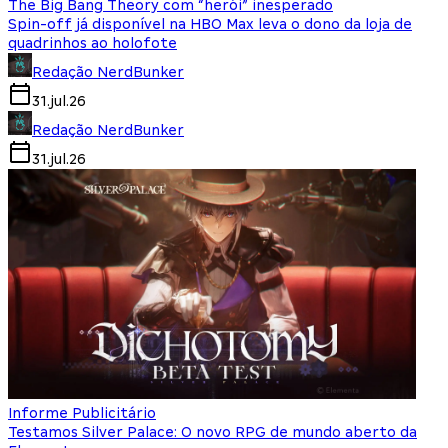
The Big Bang Theory com “herói” inesperado
Spin-off já disponível na HBO Max leva o dono da loja de
quadrinhos ao holofote
Redação NerdBunker
31.jul.26
Redação NerdBunker
31.jul.26
Informe Publicitário
Testamos Silver Palace: O novo RPG de mundo aberto da