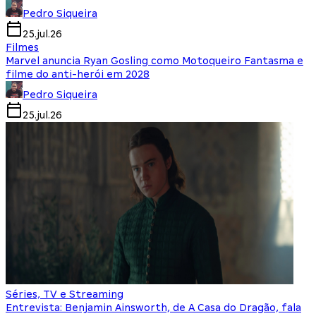
Pedro Siqueira
25.jul.26
Filmes
Marvel anuncia Ryan Gosling como Motoqueiro Fantasma e
filme do anti-herói em 2028
Pedro Siqueira
25.jul.26
Séries, TV e Streaming
Entrevista: Benjamin Ainsworth, de A Casa do Dragão, fala