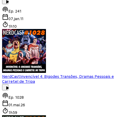
Ep.
241
07.jan.11
1h10
NerdCast
Invencível 4: Bigodes Transões, Dramas Pessoais e
Carretel de Tripa
Ep.
1028
01.mai.26
1h59