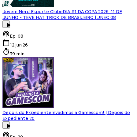
Jovem Nerd Esporte Clube
DIA #1 DA COPA 2026: 11 DE
JUNHO - TEVE HAT TRICK DE BRASILEIRO | JNEC 08
Ep.
08
12.jun.26
39 min
Depois do Expediente
Invadimos a Gamescom! | Depois do
Expediente 20
Ep.
20