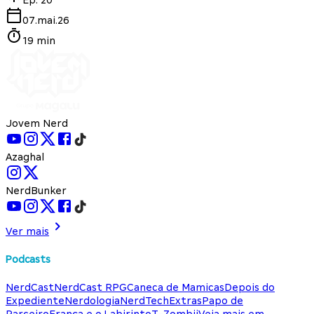
07.mai.26
19 min
Jovem Nerd
Azaghal
NerdBunker
Ver mais
Podcasts
NerdCast
NerdCast RPG
Caneca de Mamicas
Depois do
Expediente
Nerdologia
NerdTech
Extras
Papo de