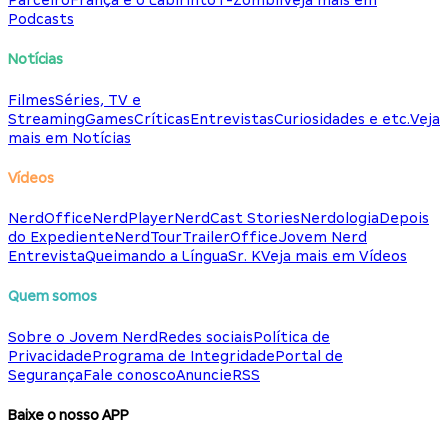
Parceiro
França e o Labirinto
T-Zombii
Veja mais em
Podcasts
Notícias
Filmes
Séries, TV e
Streaming
Games
Críticas
Entrevistas
Curiosidades e etc.
Veja
mais em Notícias
Vídeos
NerdOffice
NerdPlayer
NerdCast Stories
Nerdologia
Depois
do Expediente
NerdTour
TrailerOffice
Jovem Nerd
Entrevista
Queimando a Língua
Sr. K
Veja mais em Vídeos
Quem somos
Sobre o Jovem Nerd
Redes sociais
Política de
Privacidade
Programa de Integridade
Portal de
Segurança
Fale conosco
Anuncie
RSS
Baixe o nosso APP