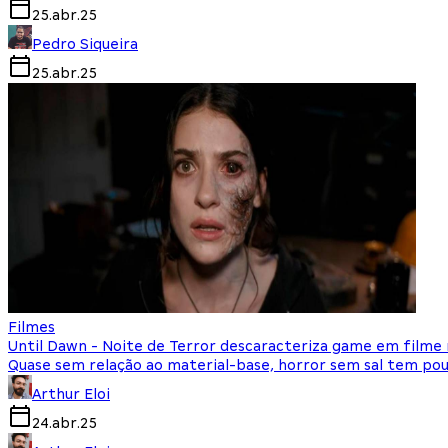
25.abr.25
Pedro Siqueira
25.abr.25
Filmes
Until Dawn - Noite de Terror descaracteriza game em filme 
Quase sem relação ao material-base, horror sem sal tem p
Arthur Eloi
24.abr.25