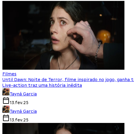
Filmes
Until Dawn: Noite de Terror, filme inspirado no jogo, ganha t
Live-action traz uma história inédita
Tayná Garcia
13.fev.25
Tayná Garcia
13.fev.25