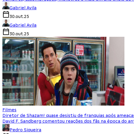
Gabriel Avila
30.out.25
Gabriel Avila
30.out.25
Filmes
Diretor de Shazam! quase desistiu de franquias após ameaç
David F. Sandberg comentou reações dos fãs na época do a
Pedro Siqueira