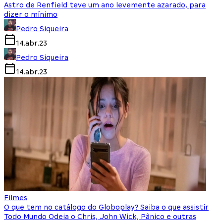
Astro de Renfield teve um ano levemente azarado, para
dizer o mínimo
Pedro Siqueira
14.abr.23
Pedro Siqueira
14.abr.23
Filmes
O que tem no catálogo do Globoplay? Saiba o que assistir
Todo Mundo Odeia o Chris, John Wick, Pânico e outras