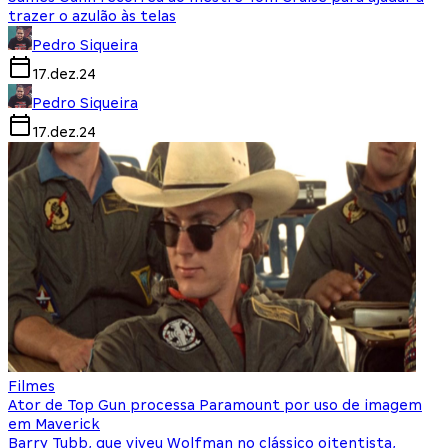
trazer o azulão às telas
Pedro Siqueira
17.dez.24
Pedro Siqueira
17.dez.24
Filmes
Ator de Top Gun processa Paramount por uso de imagem
em Maverick
Barry Tubb, que viveu Wolfman no clássico oitentista,