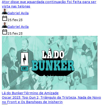
Ator disse que aguardada continuação foi feita para ser
vista nas telonas
Gabriel Avila
25.fev.23
Gabriel Avila
25.fev.23
Lá do Bunker
Término de Amizade
Oscar 2023: Top Gun 2, Triângulo da Tristeza, Nada de Novo
no Front e Os Banshees de Inisherin