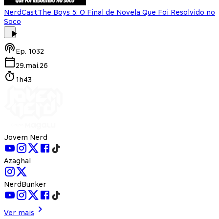
NerdCast
The Boys 5: O Final de Novela Que Foi Resolvido no
Soco
Ep.
1032
29.mai.26
1h43
Jovem Nerd
Azaghal
NerdBunker
Ver mais