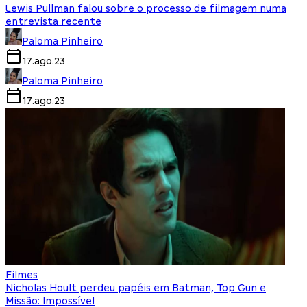
Lewis Pullman falou sobre o processo de filmagem numa
entrevista recente
Paloma Pinheiro
17.ago.23
Paloma Pinheiro
17.ago.23
Filmes
Nicholas Hoult perdeu papéis em Batman, Top Gun e
Missão: Impossível