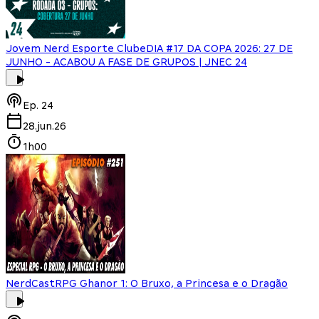
Jovem Nerd Esporte Clube
DIA #17 DA COPA 2026: 27 DE
JUNHO - ACABOU A FASE DE GRUPOS | JNEC 24
Ep.
24
28.jun.26
1h00
NerdCast
RPG Ghanor 1: O Bruxo, a Princesa e o Dragão