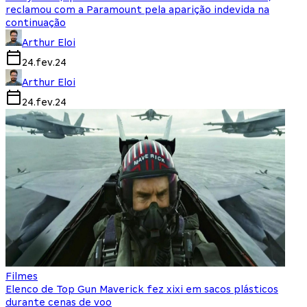
reclamou com a Paramount pela aparição indevida na
continuação
Arthur Eloi
24.fev.24
Arthur Eloi
24.fev.24
Filmes
Elenco de Top Gun Maverick fez xixi em sacos plásticos
durante cenas de voo