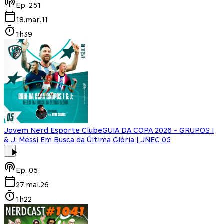
Ep.
251
18.mar.11
1h39
Jovem Nerd Esporte Clube
GUIA DA COPA 2026 - GRUPOS I
& J: Messi Em Busca da Última Glória | JNEC 05
Ep.
05
27.mai.26
1h22