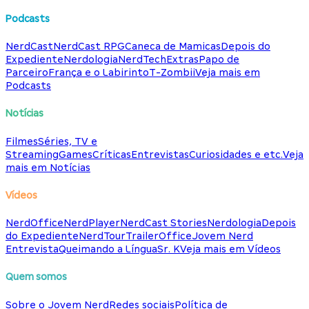
Podcasts
NerdCast
NerdCast RPG
Caneca de Mamicas
Depois do
Expediente
Nerdologia
NerdTech
Extras
Papo de
Parceiro
França e o Labirinto
T-Zombii
Veja mais em
Podcasts
Notícias
Filmes
Séries, TV e
Streaming
Games
Críticas
Entrevistas
Curiosidades e etc.
Veja
mais em Notícias
Vídeos
NerdOffice
NerdPlayer
NerdCast Stories
Nerdologia
Depois
do Expediente
NerdTour
TrailerOffice
Jovem Nerd
Entrevista
Queimando a Língua
Sr. K
Veja mais em Vídeos
Quem somos
Sobre o Jovem Nerd
Redes sociais
Política de