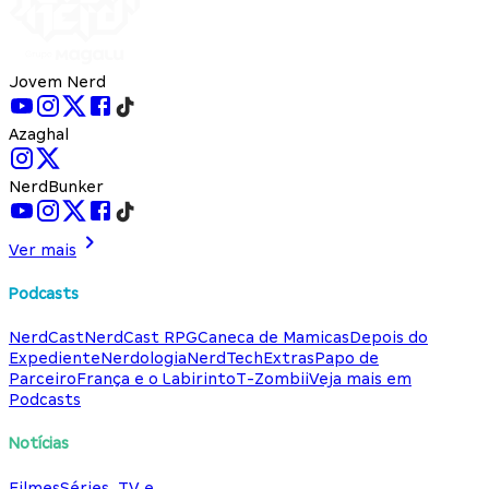
Jovem Nerd
Azaghal
NerdBunker
Ver mais
Podcasts
NerdCast
NerdCast RPG
Caneca de Mamicas
Depois do
Expediente
Nerdologia
NerdTech
Extras
Papo de
Parceiro
França e o Labirinto
T-Zombii
Veja mais em
Podcasts
Notícias
Filmes
Séries, TV e