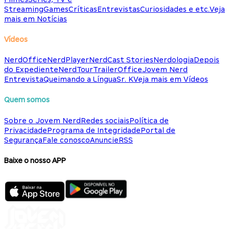
Streaming
Games
Críticas
Entrevistas
Curiosidades e etc.
Veja
mais em Notícias
Vídeos
NerdOffice
NerdPlayer
NerdCast Stories
Nerdologia
Depois
do Expediente
NerdTour
TrailerOffice
Jovem Nerd
Entrevista
Queimando a Língua
Sr. K
Veja mais em Vídeos
Quem somos
Sobre o Jovem Nerd
Redes sociais
Política de
Privacidade
Programa de Integridade
Portal de
Segurança
Fale conosco
Anuncie
RSS
Baixe o nosso APP