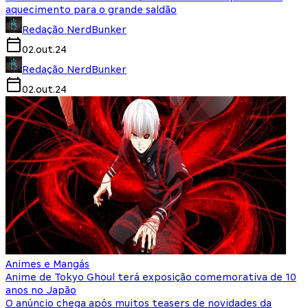
aquecimento para o grande saldão
Redação NerdBunker
02.out.24
Redação NerdBunker
02.out.24
Animes e Mangás
Anime de Tokyo Ghoul terá exposição comemorativa de 10
anos no Japão
O anúncio chega após muitos teasers de novidades da