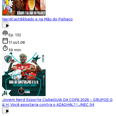
NerdCast
Bêbado e na Mão do Palhaço
Ep.
132
17.out.08
59 min
Jovem Nerd Esporte Clube
GUIA DA COPA 2026 - GRUPOS G
& H: Você apostaria contra o AZAGHAL? | JNEC 04