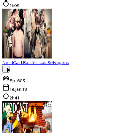
1h09
NerdCast
Bariátricas Selvagens
Ep.
603
19.jan.18
2h41