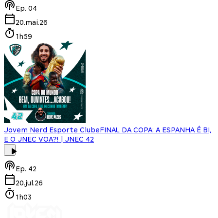
Ep.
04
20.mai.26
1h59
Jovem Nerd Esporte Clube
FINAL DA COPA: A ESPANHA É BI,
E O JNEC VOA?! | JNEC 42
Ep.
42
20.jul.26
1h03