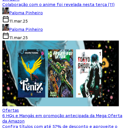
Colaboração com o anime foi revelada nesta terça (11)
Paloma Pinheiro
11.mar.25
Paloma Pinheiro
11.mar.25
Ofertas
6 HQs e Mangás em promoção antecipada da Mega Oferta
da Amazon
Confira títulos com até 57% de desconto e aproveite o