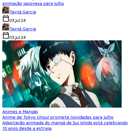
animação japonesa para julho
Tayná Garcia
03.jul.24
Tayná Garcia
03.jul.24
Animes e Mangás
Anime de Tokyo Ghoul promete novidades para julho
Adaptação animada do mangá de Sui Ishida está celebrando
10 anos desde a estreia