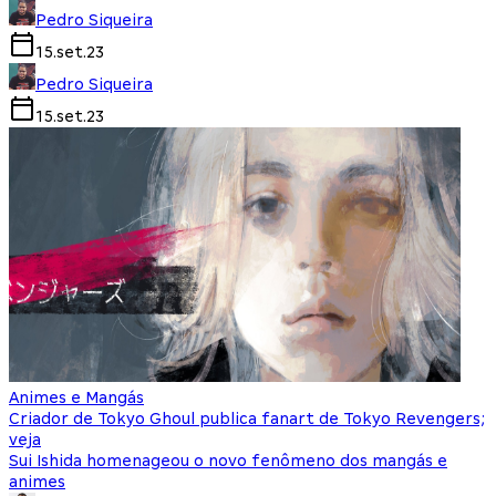
Pedro Siqueira
15.set.23
Pedro Siqueira
15.set.23
Animes e Mangás
Criador de Tokyo Ghoul publica fanart de Tokyo Revengers;
veja
Sui Ishida homenageou o novo fenômeno dos mangás e
animes