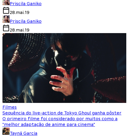
Priscila Ganiko
28.mai.19
Priscila Ganiko
28.mai.19
Filmes
Sequência do live-action de Tokyo Ghoul ganha pôster
O primeiro filme foi considerado por muitos como a
"melhor adaptação de anime para cinema"
Tayná Garcia