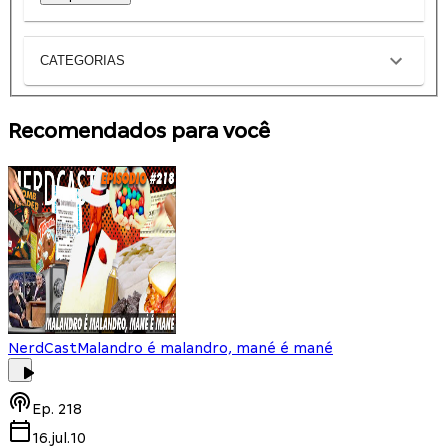
CATEGORIAS
Recomendados para você
NerdCast
Malandro é malandro, mané é mané
Ep.
218
16.jul.10