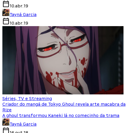
10.abr.19
Tayná Garcia
10.abr.19
Séries, TV e Streaming
Criador do mangá de Tokyo Ghoul revela arte macabra da
Rize
A ghoul transformou Kaneki lá no comecinho da trama
Tayná Garcia
16.out.18