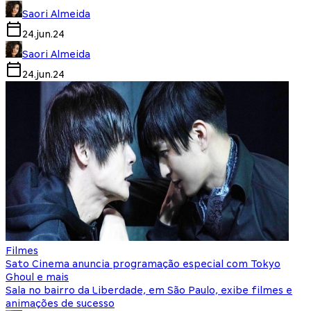
Saori Almeida
24.jun.24
Saori Almeida
24.jun.24
Filmes
Sato Cinema anuncia programação especial com Tokyo
Ghoul e mais
Sala no bairro da Liberdade, em São Paulo, exibe filmes e
animações de sucesso