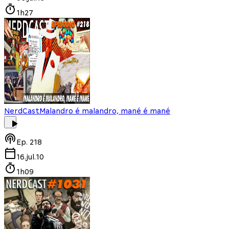
1h27
NerdCast
Malandro é malandro, mané é mané
Ep.
218
16.jul.10
1h09