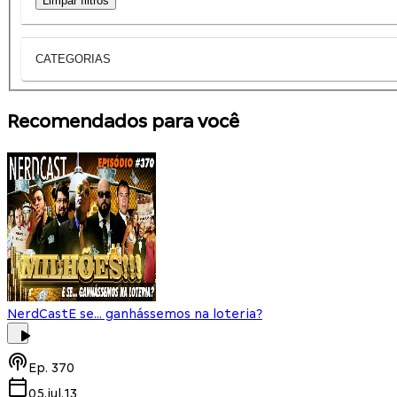
Limpar filtros
CATEGORIAS
Recomendados para você
NerdCast
E se... ganhássemos na loteria?
Ep.
370
05.jul.13