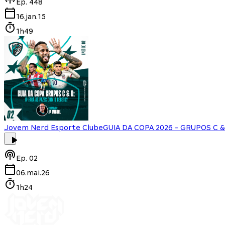
Ep.
448
16.jan.15
1h49
Jovem Nerd Esporte Clube
GUIA DA COPA 2026 - GRUPOS C & 
Ep.
02
06.mai.26
1h24