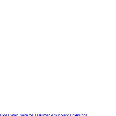
James Wan para te assustar em poucos minutos