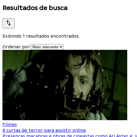
Resultados de busca
Exibindo 1 resultados encontrados.
Ordenar por:
Filmes
9 curtas de terror para assistir online
Presenças macabras e obras de cineastas como Ari Aster e 