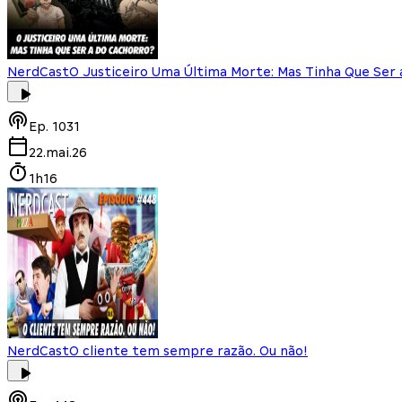
NerdCast
O Justiceiro Uma Última Morte: Mas Tinha Que Ser 
Ep.
1031
22.mai.26
1h16
NerdCast
O cliente tem sempre razão. Ou não!