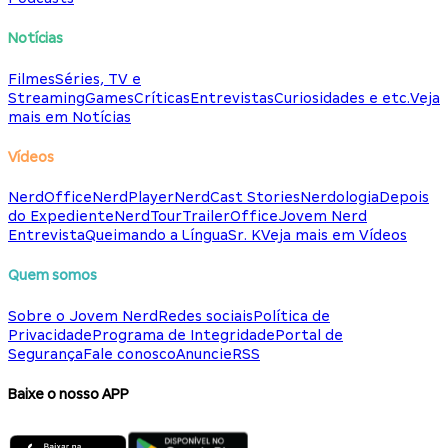
Notícias
Filmes
Séries, TV e
Streaming
Games
Críticas
Entrevistas
Curiosidades e etc.
Veja
mais em Notícias
Vídeos
NerdOffice
NerdPlayer
NerdCast Stories
Nerdologia
Depois
do Expediente
NerdTour
TrailerOffice
Jovem Nerd
Entrevista
Queimando a Língua
Sr. K
Veja mais em Vídeos
Quem somos
Sobre o Jovem Nerd
Redes sociais
Política de
Privacidade
Programa de Integridade
Portal de
Segurança
Fale conosco
Anuncie
RSS
Baixe o nosso APP