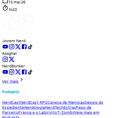
15.mai.26
1h33
Jovem Nerd
Azaghal
NerdBunker
Ver mais
Podcasts
NerdCast
NerdCast RPG
Caneca de Mamicas
Depois do
Expediente
Nerdologia
NerdTech
Extras
Papo de
Parceiro
França e o Labirinto
T-Zombii
Veja mais em
Podcasts