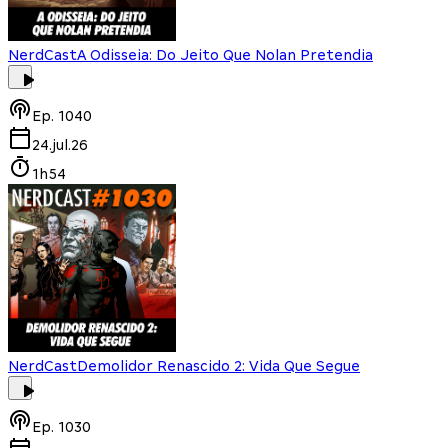
NerdCast
A Odisseia: Do Jeito Que Nolan Pretendia
Ep.
1040
24.jul.26
1h54
NerdCast
Demolidor Renascido 2: Vida Que Segue
Ep.
1030