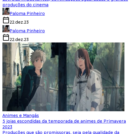
produções do cinema
Paloma Pinheiro
22.dez.23
Paloma Pinheiro
22.dez.23
Animes e Mangás
5 joias escondidas da temporada de animes de Primavera
2023
Produções que são promissoras, seja pela qualidade da