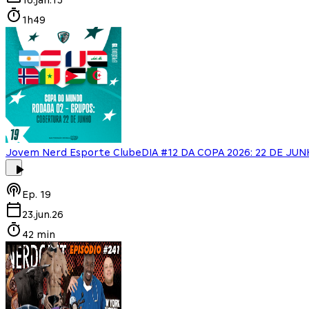
1h49
Jovem Nerd Esporte Clube
DIA #12 DA COPA 2026: 22 DE JU
Ep.
19
23.jun.26
42 min