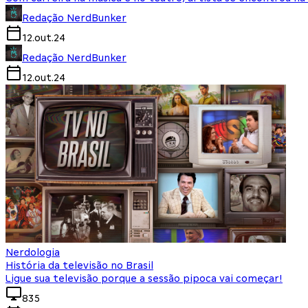
Redação NerdBunker
12.out.24
Redação NerdBunker
12.out.24
Nerdologia
História da televisão no Brasil
Ligue sua televisão porque a sessão pipoca vai começar!
835