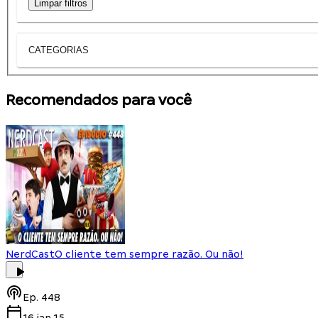
Limpar filtros
CATEGORIAS
Recomendados para você
NerdCast
O cliente tem sempre razão. Ou não!
Ep.
448
16.jan.15