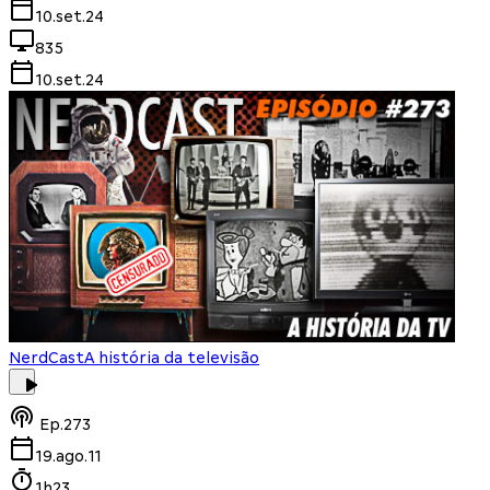
10.set.24
835
10.set.24
NerdCast
A história da televisão
Ep.
273
19.ago.11
1h23