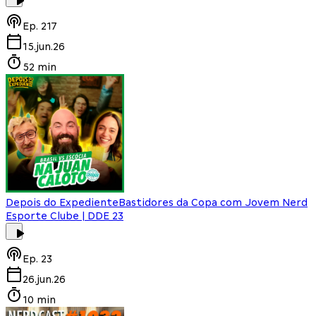
Ep.
217
15.jun.26
52 min
Depois do Expediente
Bastidores da Copa com Jovem Nerd
Esporte Clube | DDE 23
Ep.
23
26.jun.26
10 min