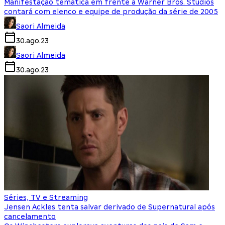
Manifestação temática em frente à Warner Bros. Studios
contará com elenco e equipe de produção da série de 2005
Saori Almeida
30.ago.23
Saori Almeida
30.ago.23
Séries, TV e Streaming
Jensen Ackles tenta salvar derivado de Supernatural após
cancelamento