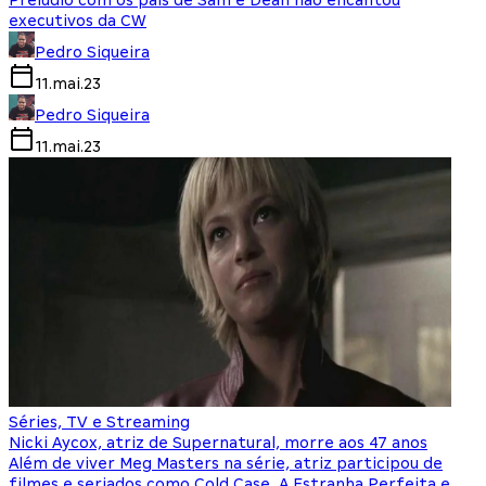
Prelúdio com os pais de Sam e Dean não encantou
executivos da CW
Pedro Siqueira
11.mai.23
Pedro Siqueira
11.mai.23
Séries, TV e Streaming
Nicki Aycox, atriz de Supernatural, morre aos 47 anos
Além de viver Meg Masters na série, atriz participou de
filmes e seriados como Cold Case, A Estranha Perfeita e