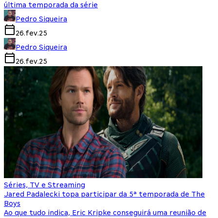
última temporada da série
Pedro Siqueira
26.fev.25
Pedro Siqueira
26.fev.25
Séries, TV e Streaming
Jared Padalecki topa participar da 5ª temporada de The
Boys
Ao que tudo indica, Eric Kripke conseguirá uma reunião de