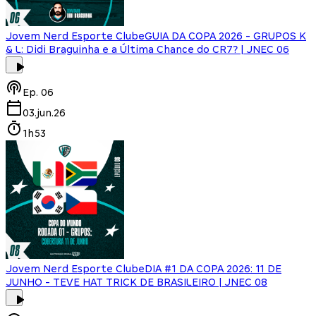
Jovem Nerd Esporte Clube
GUIA DA COPA 2026 - GRUPOS K
& L: Didi Braguinha e a Última Chance do CR7? | JNEC 06
Ep.
06
03.jun.26
1h53
Jovem Nerd Esporte Clube
DIA #1 DA COPA 2026: 11 DE
JUNHO - TEVE HAT TRICK DE BRASILEIRO | JNEC 08