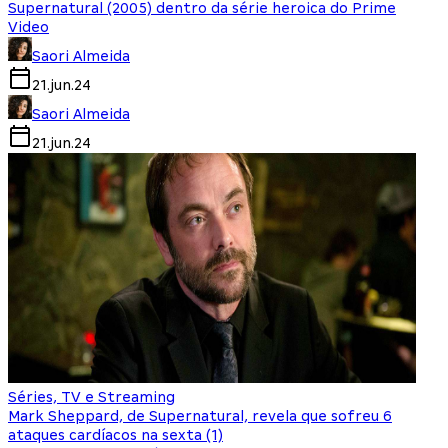
Supernatural (2005) dentro da série heroica do Prime
Video
Saori Almeida
21.jun.24
Saori Almeida
21.jun.24
Séries, TV e Streaming
Mark Sheppard, de Supernatural, revela que sofreu 6
ataques cardíacos na sexta (1)