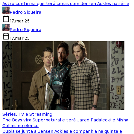
Astro confirma que terá cenas com Jensen Ackles na série
Pedro Siqueira
17.mar.25
Pedro Siqueira
17.mar.25
Séries, TV e Streaming
The Boys vira Supernatural e terá Jared Padalecki e Misha
Collins no elenco
Dupla se junta a Jensen Ackles e companhia na quinta e