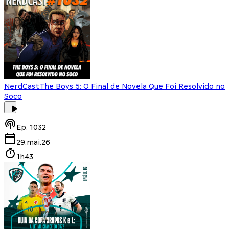
NerdCast
The Boys 5: O Final de Novela Que Foi Resolvido no
Soco
Ep.
1032
29.mai.26
1h43