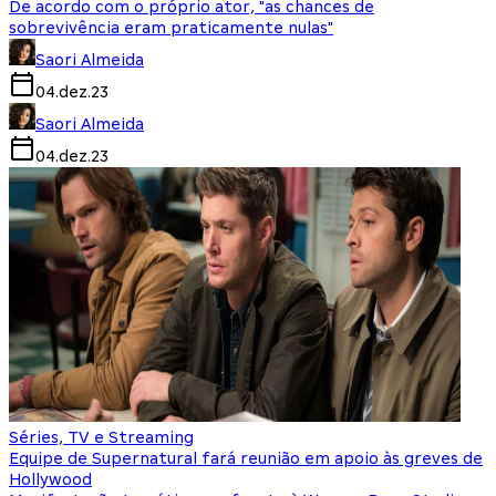
De acordo com o próprio ator, "as chances de
sobrevivência eram praticamente nulas"
Saori Almeida
04.dez.23
Saori Almeida
04.dez.23
Séries, TV e Streaming
Equipe de Supernatural fará reunião em apoio às greves de
Hollywood