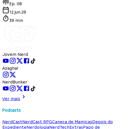
Ep.
08
12.jun.26
39 min
Jovem Nerd
Azaghal
NerdBunker
Ver mais
Podcasts
NerdCast
NerdCast RPG
Caneca de Mamicas
Depois do
Expediente
Nerdologia
NerdTech
Extras
Papo de