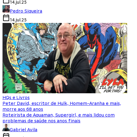
14.jul.25
Pedro Siqueira
14.jul.25
HQs e Livros
Peter David, escritor de Hulk, Homem-Aranha e mais,
morre aos 68 anos
Roteirista de Aquaman, Supergirl, e mais lidou com
problemas de saúde nos anos finais
Gabriel Avila