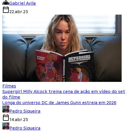
Gabriel Avila
22.abr.25
Filmes
Supergirl Milly Alcock treina cena de ação em vídeo do set
do filme
Longa do universo DC de James Gunn estreia em 2026
Pedro Siqueira
14.abr.25
Pedro Siqueira