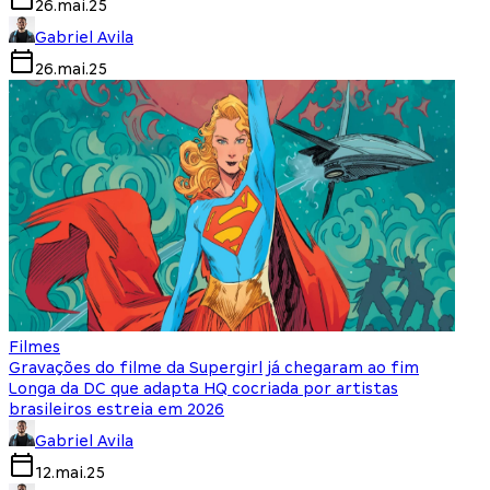
26.mai.25
Gabriel Avila
26.mai.25
Filmes
Gravações do filme da Supergirl já chegaram ao fim
Longa da DC que adapta HQ cocriada por artistas
brasileiros estreia em 2026
Gabriel Avila
12.mai.25