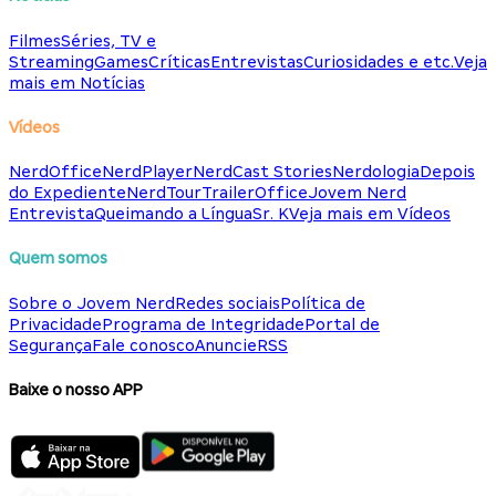
Filmes
Séries, TV e
Streaming
Games
Críticas
Entrevistas
Curiosidades e etc.
Veja
mais em Notícias
Vídeos
NerdOffice
NerdPlayer
NerdCast Stories
Nerdologia
Depois
do Expediente
NerdTour
TrailerOffice
Jovem Nerd
Entrevista
Queimando a Língua
Sr. K
Veja mais em Vídeos
Quem somos
Sobre o Jovem Nerd
Redes sociais
Política de
Privacidade
Programa de Integridade
Portal de
Segurança
Fale conosco
Anuncie
RSS
Baixe o nosso APP