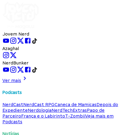
Jovem Nerd
Azaghal
NerdBunker
Ver mais
Podcasts
NerdCast
NerdCast RPG
Caneca de Mamicas
Depois do
Expediente
Nerdologia
NerdTech
Extras
Papo de
Parceiro
França e o Labirinto
T-Zombii
Veja mais em
Podcasts
Notícias