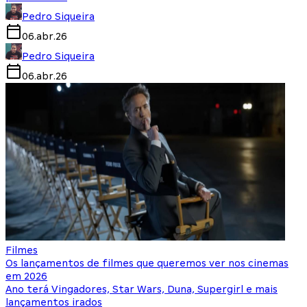
Pedro Siqueira
06.abr.26
Pedro Siqueira
06.abr.26
Filmes
Os lançamentos de filmes que queremos ver nos cinemas
em 2026
Ano terá Vingadores, Star Wars, Duna, Supergirl e mais
lançamentos irados