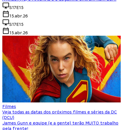
S17E15
15.abr.26
S17E15
15.abr.26
Filmes
Veja todas as datas dos próximos filmes e séries da DC
(DCU)
James Gunn e equipe (e a gente) terão MUITO trabalho
pela frente!