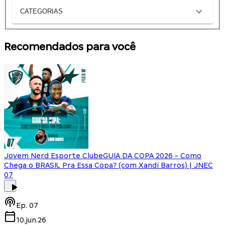
CATEGORIAS
Recomendados para você
Jovem Nerd Esporte Clube
GUIA DA COPA 2026 - Como
Chega o BRASIL Pra Essa Copa? (com Xandi Barros) | JNEC
07
Ep.
07
10.jun.26