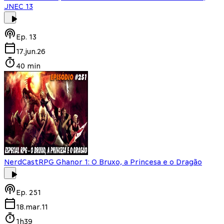
JNEC 13
Ep.
13
17.jun.26
40 min
NerdCast
RPG Ghanor 1: O Bruxo, a Princesa e o Dragão
Ep.
251
18.mar.11
1h39