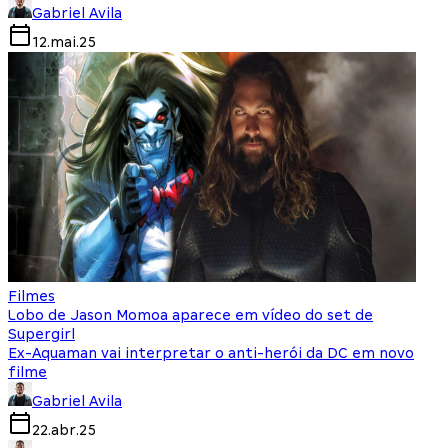
Gabriel Avila
12.mai.25
Filmes
Lobo de Jason Momoa aparece em vídeo do set de
Supergirl
Ex-Aquaman vai interpretar o anti-herói da DC em novo
filme
Gabriel Avila
22.abr.25