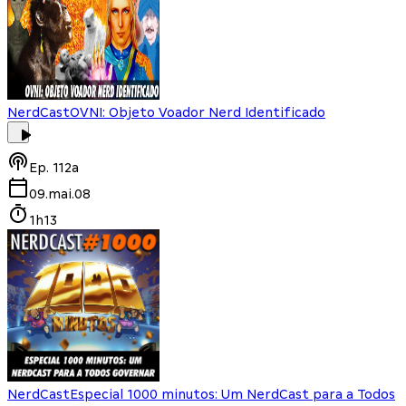
NerdCast
OVNI: Objeto Voador Nerd Identificado
Ep.
112a
09.mai.08
1h13
NerdCast
Especial 1000 minutos: Um NerdCast para a Todos