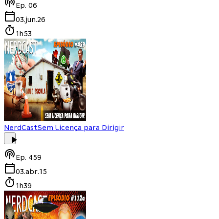
Ep.
06
03.jun.26
1h53
NerdCast
Sem Licença para Dirigir
Ep.
459
03.abr.15
1h39