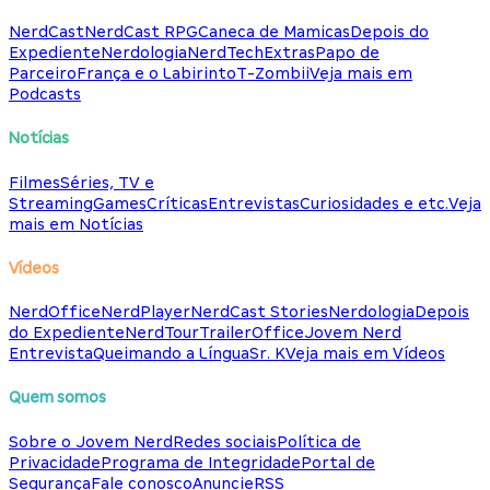
NerdCast
NerdCast RPG
Caneca de Mamicas
Depois do
Expediente
Nerdologia
NerdTech
Extras
Papo de
Parceiro
França e o Labirinto
T-Zombii
Veja mais em
Podcasts
Notícias
Filmes
Séries, TV e
Streaming
Games
Críticas
Entrevistas
Curiosidades e etc.
Veja
mais em Notícias
Vídeos
NerdOffice
NerdPlayer
NerdCast Stories
Nerdologia
Depois
do Expediente
NerdTour
TrailerOffice
Jovem Nerd
Entrevista
Queimando a Língua
Sr. K
Veja mais em Vídeos
Quem somos
Sobre o Jovem Nerd
Redes sociais
Política de
Privacidade
Programa de Integridade
Portal de
Segurança
Fale conosco
Anuncie
RSS