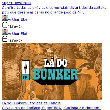
Super Bowl 2024
Confira todas as prévias e comerciais divertidos da cultura
pop que deram as caras no grande jogo da NFL
Arthur Eloi
11.fev.24
Arthur Eloi
11.fev.24
Lá do Bunker
Guardiões da Falácia
Cavaleiros do Zodíaco, Super Bowl, Coringa 2 e Homem-