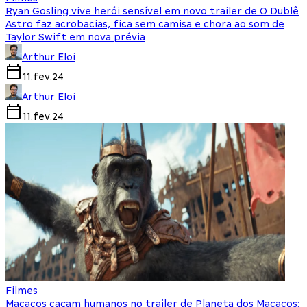
Ryan Gosling vive herói sensível em novo trailer de O Dublê
Astro faz acrobacias, fica sem camisa e chora ao som de
Taylor Swift em nova prévia
Arthur Eloi
11.fev.24
Arthur Eloi
11.fev.24
Filmes
Macacos caçam humanos no trailer de Planeta dos Macacos: