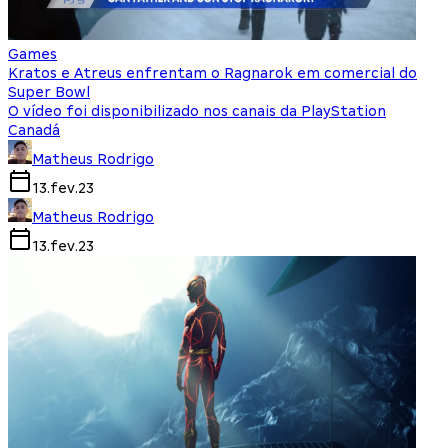
Games
Kratos e Atreus enfrentam o Ragnarok em comercial do
Super Bowl
O vídeo foi disponibilizado nos canais da PlayStation
Canadá
Matheus Rodrigo
13.fev.23
Matheus Rodrigo
13.fev.23