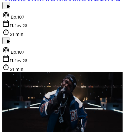
Ep.
187
11.fev.25
51 min
Ep.
187
11.fev.25
51 min