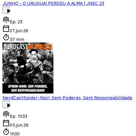
JUNHO - O URUGUAI PERDEU A ALMA | JNEC 23
Ep.
23
27.jun.26
57 min
NerdCast
Spider-Noir: Sem Poderes, Sem Responsabilidade
Ep.
1033
05.jun.26
1h30