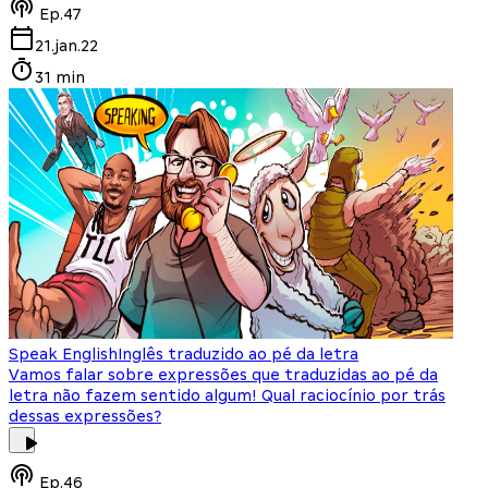
Ep.
47
21.jan.22
31 min
Speak English
Inglês traduzido ao pé da letra
Vamos falar sobre expressões que traduzidas ao pé da
letra não fazem sentido algum! Qual raciocínio por trás
dessas expressões?
Ep.
46