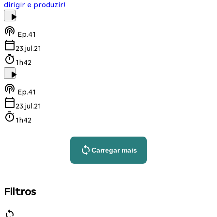
dirigir e produzir!
Ep.
41
23.jul.21
1h42
Ep.
41
23.jul.21
1h42
Carregar mais
Filtros