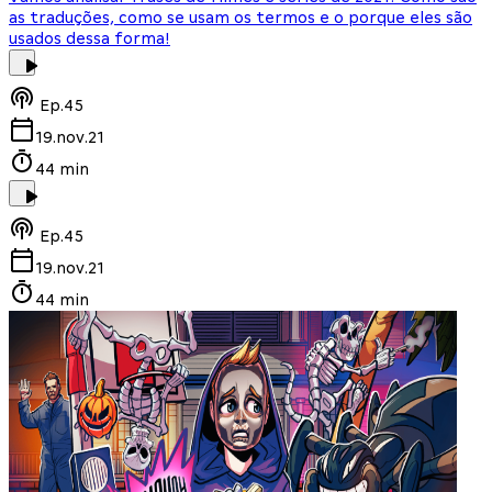
as traduções, como se usam os termos e o porque eles são
usados dessa forma!
Ep.
45
19.nov.21
44 min
Ep.
45
19.nov.21
44 min