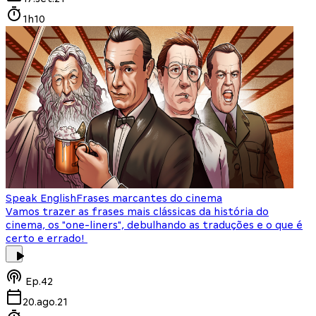
1h10
Speak English
Frases marcantes do cinema
Vamos trazer as frases mais clássicas da história do
cinema, os "one-liners", debulhando as traduções e o que é
certo e errado!
Ep.
42
20.ago.21