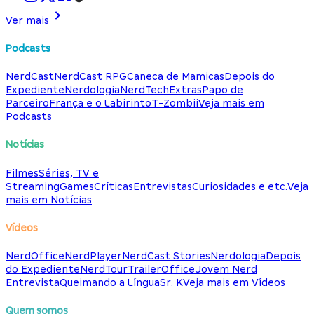
Ver mais
Podcasts
NerdCast
NerdCast RPG
Caneca de Mamicas
Depois do
Expediente
Nerdologia
NerdTech
Extras
Papo de
Parceiro
França e o Labirinto
T-Zombii
Veja mais em
Podcasts
Notícias
Filmes
Séries, TV e
Streaming
Games
Críticas
Entrevistas
Curiosidades e etc.
Veja
mais em Notícias
Vídeos
NerdOffice
NerdPlayer
NerdCast Stories
Nerdologia
Depois
do Expediente
NerdTour
TrailerOffice
Jovem Nerd
Entrevista
Queimando a Língua
Sr. K
Veja mais em Vídeos
Quem somos