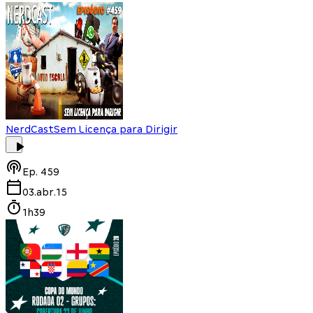
NerdCast
Sem Licença para Dirigir
Ep.
459
03.abr.15
1h39