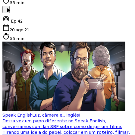
55 min
Ep.
42
20.ago.21
55 min
Speak English
Luz, câmera e... inglês!
Dessa vez um papo diferente no Speak English,
conversamos com Ian SBF sobre como dirigir um filme.
Tirando uma ideia do papel, colocar em um roteiro, filmar,