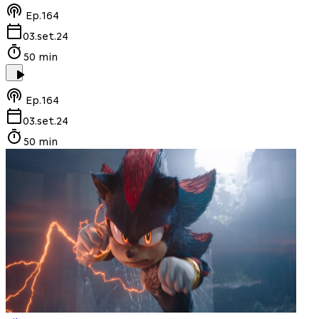
Ep.
164
03.set.24
50 min
Ep.
164
03.set.24
50 min