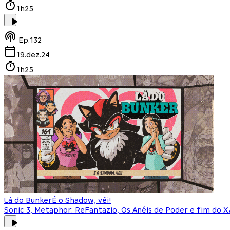
1h25
Ep.
132
19.dez.24
1h25
Lá do Bunker
É o Shadow, véi!
Sonic 3, Metaphor: ReFantazio, Os Anéis de Poder e fim do 