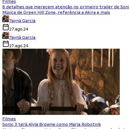
Filmes
8 detalhes que merecem atenção no primeiro trailer de Soni
Música de Green Hill Zone, referência a Akira e mais
Tayná Garcia
27.ago.24
Tayná Garcia
27.ago.24
Filmes
Sonic 3 terá Alyla Browne como Maria Robotnik