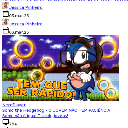
Jessica Pinheiro
03.mar.25
Jessica Pinheiro
03.mar.25
NerdPlayer
Sonic the Hedgehog - O JOVEM NÃO TEM PACIÊNCIA
Sonic não é igual Tiktok, jovens!
764