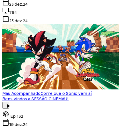
23.dez.24
764
23.dez.24
Mau Acompanhado
Corre que o Sonic vem aí
Bem-vindos a SESSÃO CINEMAU!
Ep.
132
19.dez.24