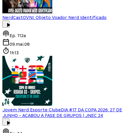
NerdCast
OVNI: Objeto Voador Nerd Identificado
Ep.
112a
09.mai.08
1h13
Jovem Nerd Esporte Clube
DIA #17 DA COPA 2026: 27 DE
JUNHO - ACABOU A FASE DE GRUPOS | JNEC 24