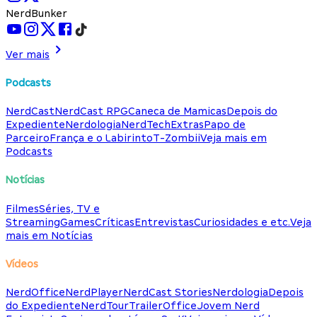
NerdBunker
Ver mais
Podcasts
NerdCast
NerdCast RPG
Caneca de Mamicas
Depois do
Expediente
Nerdologia
NerdTech
Extras
Papo de
Parceiro
França e o Labirinto
T-Zombii
Veja mais em
Podcasts
Notícias
Filmes
Séries, TV e
Streaming
Games
Críticas
Entrevistas
Curiosidades e etc.
Veja
mais em Notícias
Vídeos
NerdOffice
NerdPlayer
NerdCast Stories
Nerdologia
Depois
do Expediente
NerdTour
TrailerOffice
Jovem Nerd