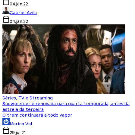
04.jan.22
Gabriel Avila
04.jan.22
Séries, TV e Streaming
Snowpiercer é renovada para quarta temporada, antes da
estreia da terceira
O trem continuará a todo vapor
Marina Val
29.jul.21