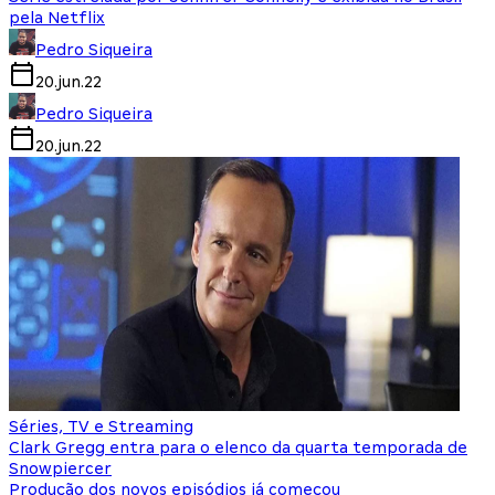
pela Netflix
Pedro Siqueira
20.jun.22
Pedro Siqueira
20.jun.22
Séries, TV e Streaming
Clark Gregg entra para o elenco da quarta temporada de
Snowpiercer
Produção dos novos episódios já começou