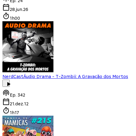
Ep.
24
28.jun.26
1h00
NerdCast
Áudio Drama - T-Zombii: A Gravação dos Mortos
Ep.
342
21.dez.12
1h17