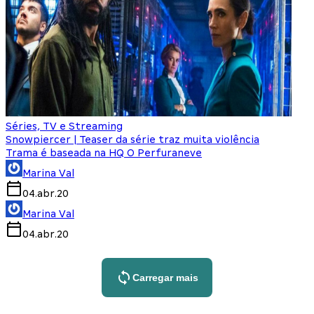
Séries, TV e Streaming
Snowpiercer | Teaser da série traz muita violência
Trama é baseada na HQ O Perfuraneve
Marina Val
04.abr.20
Marina Val
04.abr.20
Carregar mais