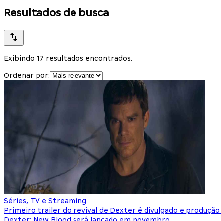
Resultados de busca
Exibindo 17 resultados encontrados.
Ordenar por:
Séries, TV e Streaming
Primeiro trailer do revival de Dexter é divulgado e produçã
Dexter: New Blood será lançado em novembro