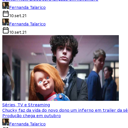
Fernanda Talarico
10.set.21
Fernanda Talarico
10.set.21
Séries, TV e Streaming
Chucky faz da vida do novo dono um inferno em trailer da sé
Produção chega em outubro
Fernanda Talarico