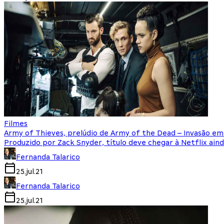
Filmes
Army of Thieves, prelúdio de Army of the Dead – Invasão em 
Produzido por Zack Snyder, título deve chegar à Netflix ain
Fernanda Talarico
25.jul.21
Fernanda Talarico
25.jul.21