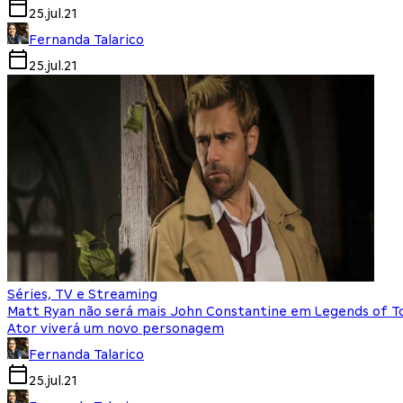
25.jul.21
Fernanda Talarico
25.jul.21
Séries, TV e Streaming
Matt Ryan não será mais John Constantine em Legends of To
Ator viverá um novo personagem
Fernanda Talarico
25.jul.21