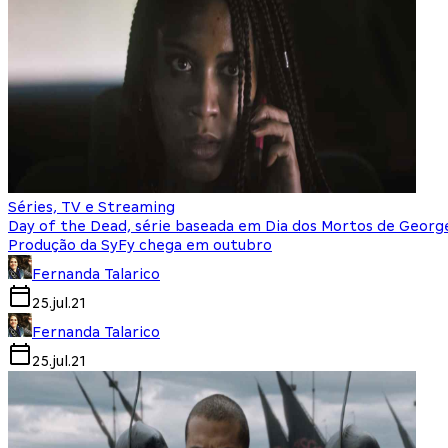
Séries, TV e Streaming
Day of the Dead, série baseada em Dia dos Mortos de Georg
Produção da SyFy chega em outubro
Fernanda Talarico
25.jul.21
Fernanda Talarico
25.jul.21