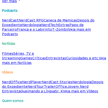
Ver mais
Podcasts
NerdCast
NerdCast RPG
Caneca de Mamicas
Depois do
Expediente
Nerdologia
NerdTech
Extras
Papo de
Parceiro
França e o Labirinto
T-Zombii
Veja mais em
Podcasts
Notícias
Filmes
Séries, TV e
Streaming
Games
Críticas
Entrevistas
Curiosidades e etc.
Veja
mais em Notícias
Vídeos
NerdOffice
NerdPlayer
NerdCast Stories
Nerdologia
Depois
do Expediente
NerdTour
TrailerOffice
Jovem Nerd
Entrevista
Queimando a Língua
Sr. K
Veja mais em Vídeos
Quem somos