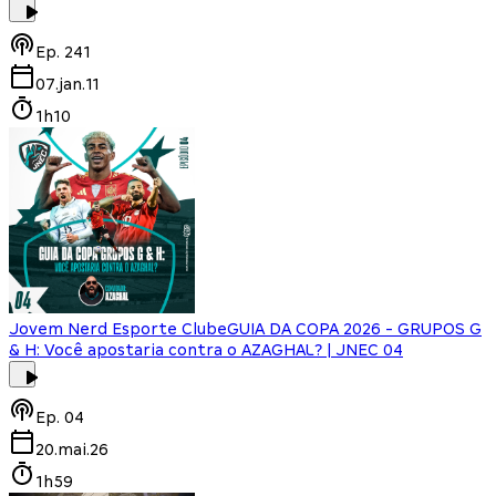
Ep.
241
07.jan.11
1h10
Jovem Nerd Esporte Clube
GUIA DA COPA 2026 - GRUPOS G
& H: Você apostaria contra o AZAGHAL? | JNEC 04
Ep.
04
20.mai.26
1h59