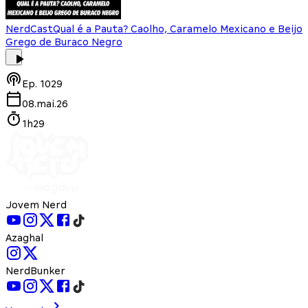
NerdCast
Qual é a Pauta? Caolho, Caramelo Mexicano e Beijo
Grego de Buraco Negro
Ep.
1029
08.mai.26
1h29
Jovem Nerd
Azaghal
NerdBunker