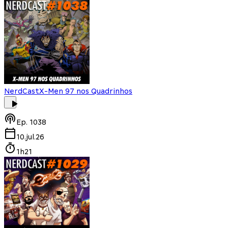
NerdCast
X-Men 97 nos Quadrinhos
Ep.
1038
10.jul.26
1h21