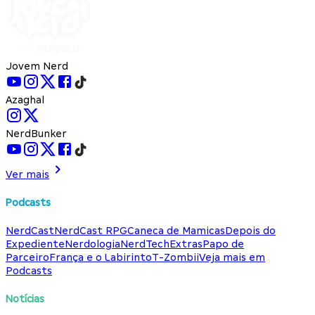
Jovem Nerd
Azaghal
NerdBunker
Ver mais
Podcasts
NerdCast
NerdCast RPG
Caneca de Mamicas
Depois do
Expediente
Nerdologia
NerdTech
Extras
Papo de
Parceiro
França e o Labirinto
T-Zombii
Veja mais em
Podcasts
Notícias