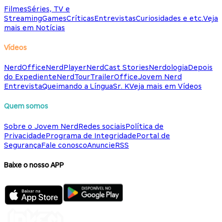
Filmes
Séries, TV e
Streaming
Games
Críticas
Entrevistas
Curiosidades e etc.
Veja
mais em Notícias
Vídeos
NerdOffice
NerdPlayer
NerdCast Stories
Nerdologia
Depois
do Expediente
NerdTour
TrailerOffice
Jovem Nerd
Entrevista
Queimando a Língua
Sr. K
Veja mais em Vídeos
Quem somos
Sobre o Jovem Nerd
Redes sociais
Política de
Privacidade
Programa de Integridade
Portal de
Segurança
Fale conosco
Anuncie
RSS
Baixe o nosso APP