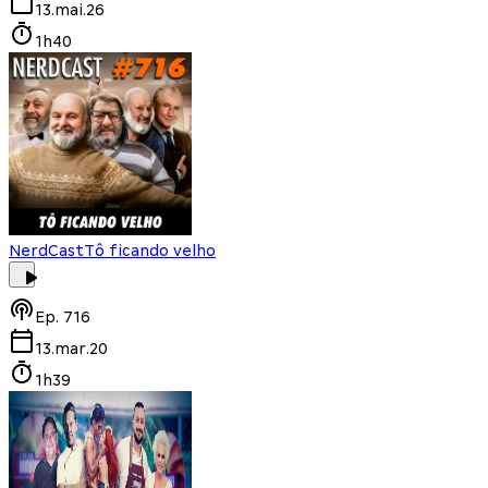
13.mai.26
1h40
NerdCast
Tô ficando velho
Ep.
716
13.mar.20
1h39