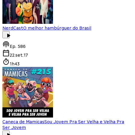
NerdCast
O melhor hambúrguer do Brasil
Ep.
586
22.set.17
1h43
Caneca de Mamicas
Sou Jovem Pra Ser Velha e Velha Pra
Ser Jovem