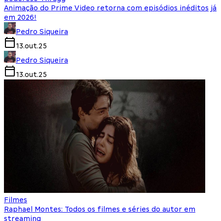
Animação do Prime Video retorna com episódios inéditos já
em 2026!
Pedro Siqueira
13.out.25
Pedro Siqueira
13.out.25
Filmes
Raphael Montes: Todos os filmes e séries do autor em
streaming