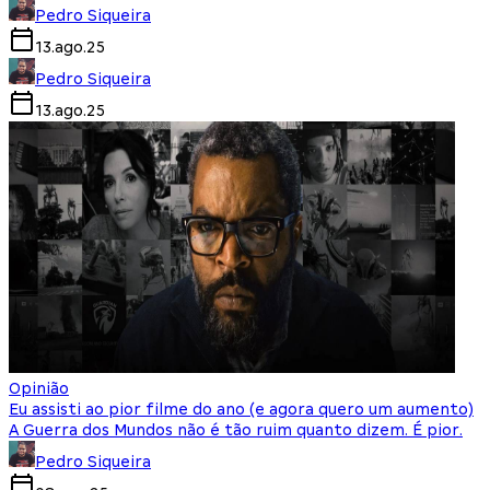
Pedro Siqueira
13.ago.25
Pedro Siqueira
13.ago.25
Opinião
Eu assisti ao pior filme do ano (e agora quero um aumento)
A Guerra dos Mundos não é tão ruim quanto dizem. É pior.
Pedro Siqueira