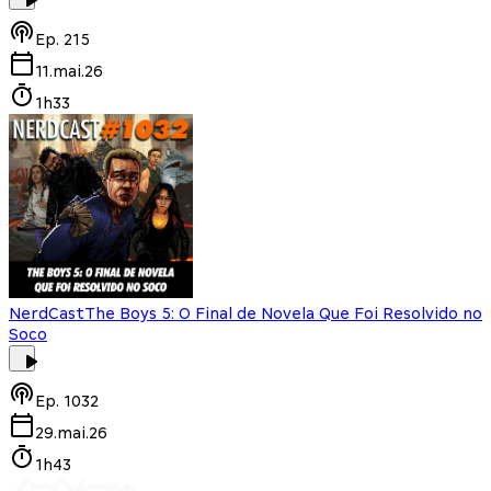
Ep.
215
11.mai.26
1h33
NerdCast
The Boys 5: O Final de Novela Que Foi Resolvido no
Soco
Ep.
1032
29.mai.26
1h43