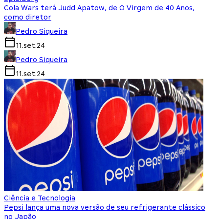
Cola Wars terá Judd Apatow, de O Virgem de 40 Anos,
como diretor
Pedro Siqueira
11.set.24
Pedro Siqueira
11.set.24
Ciência e Tecnologia
Pepsi lança uma nova versão de seu refrigerante clássico
no Japão