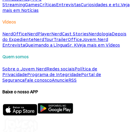
Streaming
Games
Críticas
Entrevistas
Curiosidades e etc.
Veja
mais em Notícias
Vídeos
NerdOffice
NerdPlayer
NerdCast Stories
Nerdologia
Depois
do Expediente
NerdTour
TrailerOffice
Jovem Nerd
Entrevista
Queimando a Língua
Sr. K
Veja mais em Vídeos
Quem somos
Sobre o Jovem Nerd
Redes sociais
Política de
Privacidade
Programa de Integridade
Portal de
Segurança
Fale conosco
Anuncie
RSS
Baixe o nosso APP