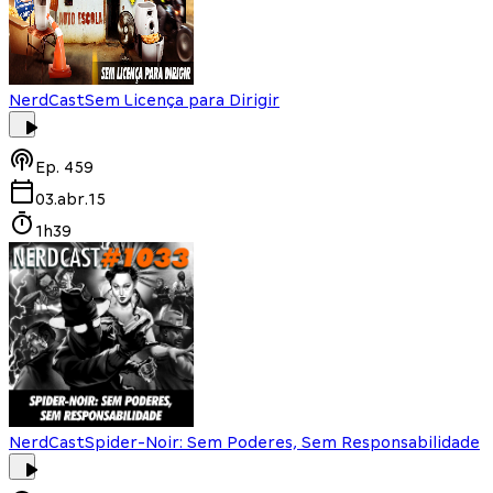
NerdCast
Sem Licença para Dirigir
Ep.
459
03.abr.15
1h39
NerdCast
Spider-Noir: Sem Poderes, Sem Responsabilidade