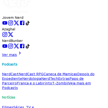
Jovem Nerd
Azaghal
NerdBunker
Ver mais
Podcasts
NerdCast
NerdCast RPG
Caneca de Mamicas
Depois do
Expediente
Nerdologia
NerdTech
Extras
Papo de
Parceiro
França e o Labirinto
T-Zombii
Veja mais em
Podcasts
Notícias
Filmes
Séries, TV e