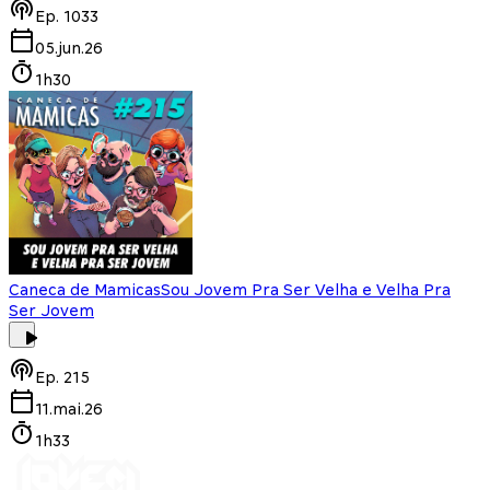
Ep.
1033
05.jun.26
1h30
Caneca de Mamicas
Sou Jovem Pra Ser Velha e Velha Pra
Ser Jovem
Ep.
215
11.mai.26
1h33