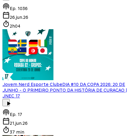
Ep.
1036
26.jun.26
2h04
Jovem Nerd Esporte Clube
DIA #10 DA COPA 2026: 20 DE
JUNHO - O PRIMEIRO PONTO DA HISTÓRIA DE CURAÇAO |
JNEC 17
Ep.
17
21.jun.26
37 min