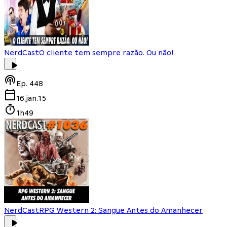
NerdCast
O cliente tem sempre razão. Ou não!
Ep.
448
16.jan.15
1h49
NerdCast
RPG Western 2: Sangue Antes do Amanhecer