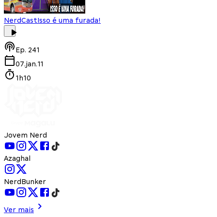
NerdCast
Isso é uma furada!
Ep.
241
07.jan.11
1h10
Jovem Nerd
Azaghal
NerdBunker
Ver mais