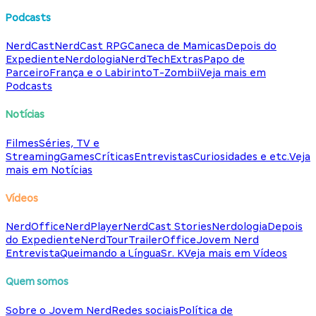
Podcasts
NerdCast
NerdCast RPG
Caneca de Mamicas
Depois do
Expediente
Nerdologia
NerdTech
Extras
Papo de
Parceiro
França e o Labirinto
T-Zombii
Veja mais em
Podcasts
Notícias
Filmes
Séries, TV e
Streaming
Games
Críticas
Entrevistas
Curiosidades e etc.
Veja
mais em Notícias
Vídeos
NerdOffice
NerdPlayer
NerdCast Stories
Nerdologia
Depois
do Expediente
NerdTour
TrailerOffice
Jovem Nerd
Entrevista
Queimando a Língua
Sr. K
Veja mais em Vídeos
Quem somos
Sobre o Jovem Nerd
Redes sociais
Política de