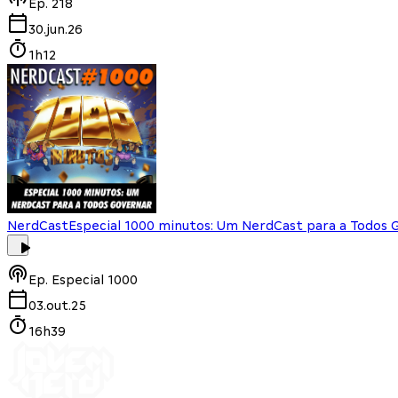
Ep.
218
30.jun.26
1h12
NerdCast
Especial 1000 minutos: Um NerdCast para a Todos 
Ep.
Especial 1000
03.out.25
16h39