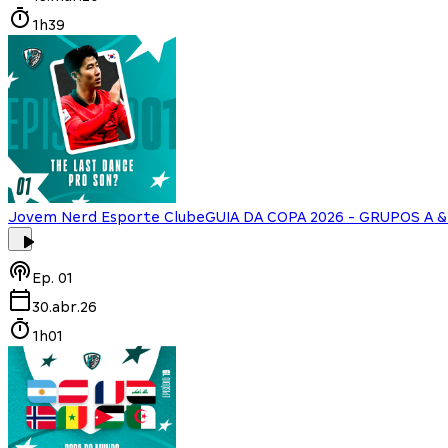
1h39
Jovem Nerd Esporte Clube
GUIA DA COPA 2026 - GRUPOS A & 
Ep.
01
30.abr.26
1h01