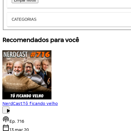
Limpar filtros
CATEGORIAS
Recomendados para você
NerdCast
Tô ficando velho
Ep.
716
13.mar.20