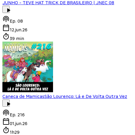
JUNHO - TEVE HAT TRICK DE BRASILEIRO | JNEC 08
Ep.
08
12.jun.26
39 min
Caneca de Mamicas
São Lourenço: Lá e De Volta Outra Vez
Ep.
216
01.jun.26
1h29