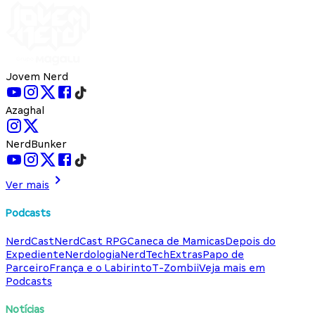
Jovem Nerd
Azaghal
NerdBunker
Ver mais
Podcasts
NerdCast
NerdCast RPG
Caneca de Mamicas
Depois do
Expediente
Nerdologia
NerdTech
Extras
Papo de
Parceiro
França e o Labirinto
T-Zombii
Veja mais em
Podcasts
Notícias