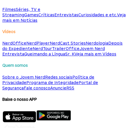
Filmes
Séries, TV e
Streaming
Games
Críticas
Entrevistas
Curiosidades e etc.
Veja
mais em Notícias
Vídeos
NerdOffice
NerdPlayer
NerdCast Stories
Nerdologia
Depois
do Expediente
NerdTour
TrailerOffice
Jovem Nerd
Entrevista
Queimando a Língua
Sr. K
Veja mais em Vídeos
Quem somos
Sobre o Jovem Nerd
Redes sociais
Política de
Privacidade
Programa de Integridade
Portal de
Segurança
Fale conosco
Anuncie
RSS
Baixe o nosso APP