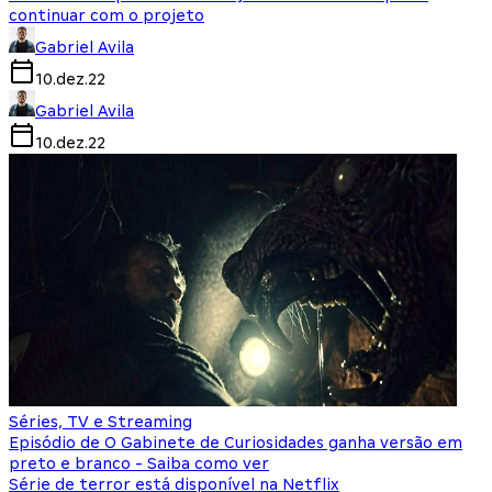
continuar com o projeto
Gabriel Avila
10.dez.22
Gabriel Avila
10.dez.22
Séries, TV e Streaming
Episódio de O Gabinete de Curiosidades ganha versão em
preto e branco - Saiba como ver
Série de terror está disponível na Netflix