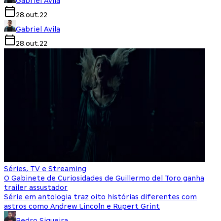
Gabriel Avila
28.out.22
Gabriel Avila
28.out.22
Séries, TV e Streaming
O Gabinete de Curiosidades de Guillermo del Toro ganha
trailer assustador
Série em antologia traz oito histórias diferentes com
astros como Andrew Lincoln e Rupert Grint
Pedro Siqueira