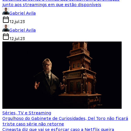
junto aos streamings em que estão disponíveis
Gabriel Avila
12.jul.23
Gabriel Avila
12.jul.23
Séries, TV e Streaming
Orgulhoso do Gabinete de Curiosidades, Del Toro não ficará
triste caso série não retorne
Cineasta diz que vai se esforçar caso a Netflix queira