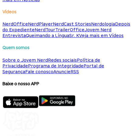
Vídeos
NerdOffice
NerdPlayer
NerdCast Stories
Nerdologia
Depois
do Expediente
NerdTour
TrailerOffice
Jovem Nerd
Entrevista
Queimando a Língua
Sr. K
Veja mais em Vídeos
Quem somos
Sobre o Jovem Nerd
Redes sociais
Política de
Privacidade
Programa de Integridade
Portal de
Segurança
Fale conosco
Anuncie
RSS
Baixe o nosso APP