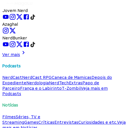
Jovem Nerd
Azaghal
NerdBunker
Ver mais
Podcasts
NerdCast
NerdCast RPG
Caneca de Mamicas
Depois do
Expediente
Nerdologia
NerdTech
Extras
Papo de
Parceiro
França e o Labirinto
T-Zombii
Veja mais em
Podcasts
Notícias
Filmes
Séries, TV e
Streaming
Games
Críticas
Entrevistas
Curiosidades e etc.
Veja
mais em Notícias