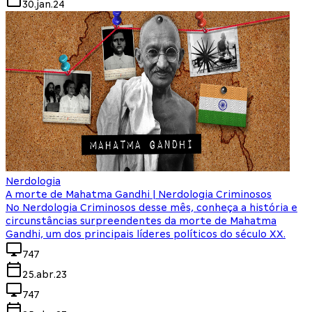
30.jan.24
Nerdologia
A morte de Mahatma Gandhi | Nerdologia Criminosos
No Nerdologia Criminosos desse mês, conheça a história e
circunstâncias surpreendentes da morte de Mahatma
Gandhi, um dos principais líderes políticos do século XX.
747
25.abr.23
747