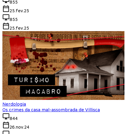
855
25.fev.25
855
25.fev.25
Nerdologia
Os crimes da casa mal-assombrada de Villisca
844
26.nov.24