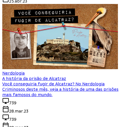
25.abr.23
Nerdologia
A história da prisão de Alcatraz
Você conseguiria fugir de Alcatraz? No Nerdologia
Criminosos deste mês, veja a história de uma das prisões
mais famosos do mundo.
739
28.mar.23
739