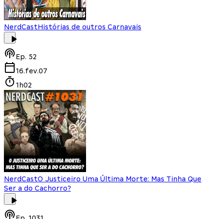
NerdCast
Histórias de outros Carnavais
Ep.
52
16.fev.07
1h02
NerdCast
O Justiceiro Uma Última Morte: Mas Tinha Que
Ser a do Cachorro?
Ep.
1031