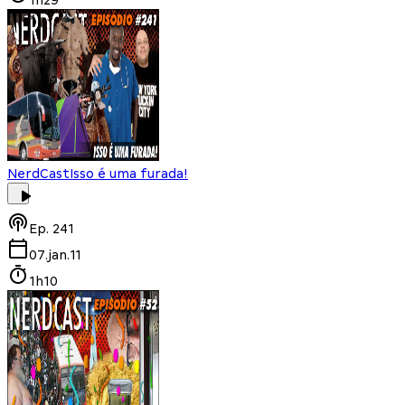
NerdCast
Isso é uma furada!
Ep.
241
07.jan.11
1h10