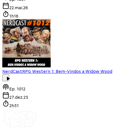
22.mai.26
1h16
NerdCast
RPG Western 1: Bem-Vindos a Widow Wood
Ep.
1012
27.dez.25
2h51