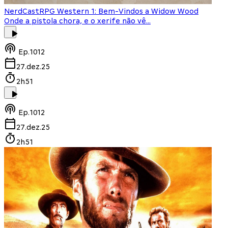
NerdCast
RPG Western 1: Bem-Vindos a Widow Wood
Onde a pistola chora, e o xerife não vê...
Ep.
1012
27.dez.25
2h51
Ep.
1012
27.dez.25
2h51