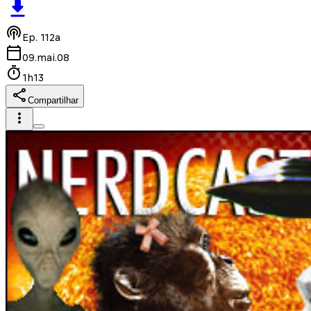
Ep.
112a
09.mai.08
1h13
Compartilhar