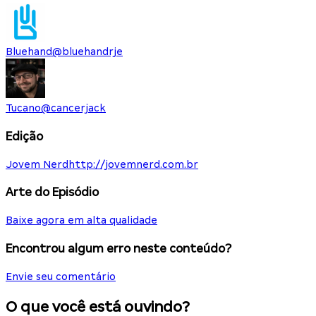
Bluehand
@
bluehandrje
Tucano
@
cancerjack
Edição
Jovem Nerd
http://jovemnerd.com.br
Arte do Episódio
Baixe agora em alta qualidade
Encontrou algum erro neste conteúdo?
Envie seu comentário
O que você está ouvindo?