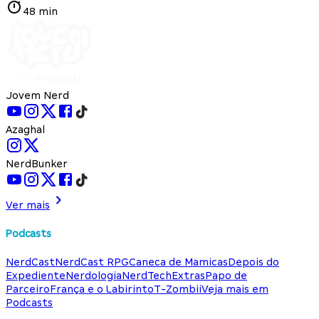
48 min
Jovem Nerd
Azaghal
NerdBunker
Ver mais
Podcasts
NerdCast
NerdCast RPG
Caneca de Mamicas
Depois do
Expediente
Nerdologia
NerdTech
Extras
Papo de
Parceiro
França e o Labirinto
T-Zombii
Veja mais em
Podcasts