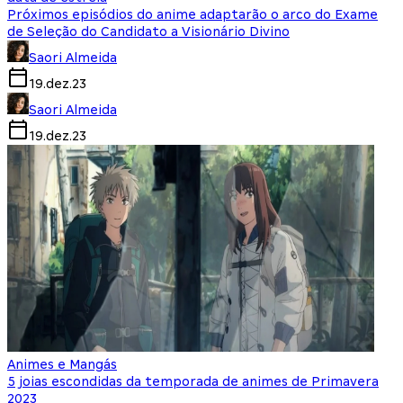
Próximos episódios do anime adaptarão o arco do Exame
de Seleção do Candidato a Visionário Divino
Saori Almeida
19.dez.23
Saori Almeida
19.dez.23
Animes e Mangás
5 joias escondidas da temporada de animes de Primavera
2023