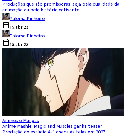
Produções que são promissoras, seja pela qualidade da
animação ou pela história cativante
Paloma Pinheiro
15.abr.23
Paloma Pinheiro
15.abr.23
Animes e Mangás
Anime Mashle: Magic and Muscles ganha teaser
Produção do estúdio A-1 chega às telas em 2023