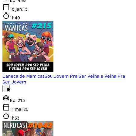
Ep.
448
16.jan.15
1h49
Caneca de Mamicas
Sou Jovem Pra Ser Velha e Velha Pra
Ser Jovem
Ep.
215
11.mai.26
1h33