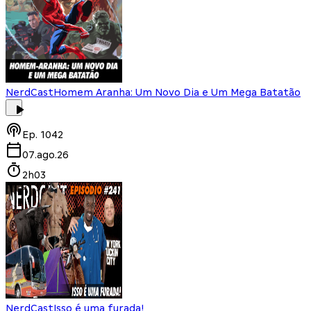
NerdCast
Homem Aranha: Um Novo Dia e Um Mega Batatão
Ep.
1042
07.ago.26
2h03
NerdCast
Isso é uma furada!