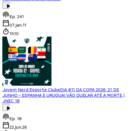
Ep.
241
07.jan.11
1h10
Jovem Nerd Esporte Clube
DIA #11 DA COPA 2026: 21 DE
JUNHO - ESPANHA E URUGUAI VÃO DUELAR ATÉ A MORTE |
JNEC 18
Ep.
18
22.jun.26