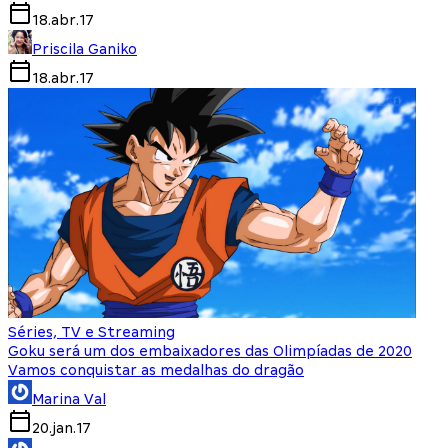
18.abr.17
Priscila Ganiko
18.abr.17
Séries, TV e Streaming
Goku será um dos embaixadores das Olimpíadas de 2020
Vamos conquistar as medalhas do dragão
Marina Val
20.jan.17