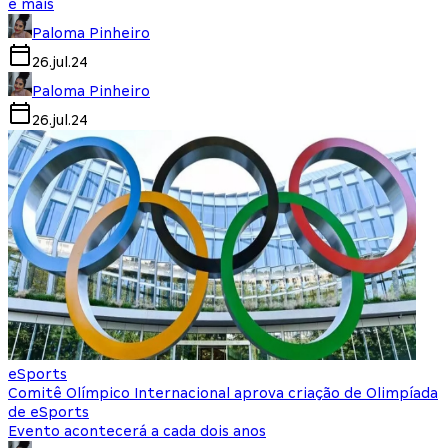
e mais
Paloma Pinheiro
26.jul.24
Paloma Pinheiro
26.jul.24
eSports
Comitê Olímpico Internacional aprova criação de Olimpíada
de eSports
Evento acontecerá a cada dois anos