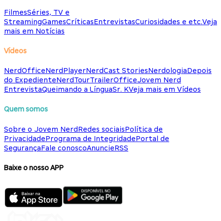
Filmes
Séries, TV e
Streaming
Games
Críticas
Entrevistas
Curiosidades e etc.
Veja
mais em Notícias
Vídeos
NerdOffice
NerdPlayer
NerdCast Stories
Nerdologia
Depois
do Expediente
NerdTour
TrailerOffice
Jovem Nerd
Entrevista
Queimando a Língua
Sr. K
Veja mais em Vídeos
Quem somos
Sobre o Jovem Nerd
Redes sociais
Política de
Privacidade
Programa de Integridade
Portal de
Segurança
Fale conosco
Anuncie
RSS
Baixe o nosso APP