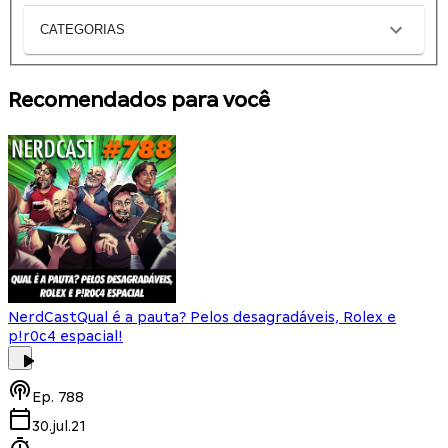
CATEGORIAS
Recomendados para você
NerdCast
Qual é a pauta? Pelos desagradáveis, Rolex e
p!r0c4 espacial!
Ep.
788
30.jul.21