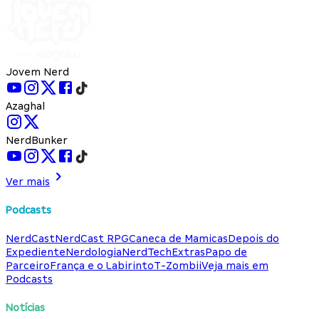
Jovem Nerd
Azaghal
NerdBunker
Ver mais
Podcasts
NerdCast
NerdCast RPG
Caneca de Mamicas
Depois do
Expediente
Nerdologia
NerdTech
Extras
Papo de
Parceiro
França e o Labirinto
T-Zombii
Veja mais em
Podcasts
Notícias