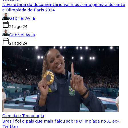
Nova etapa do documentário vai mostrar a ginasta durante
a Olimpíada de Paris 2024
Gabriel Avila
21.ago.24
Gabriel Avila
21.ago.24
Ciência e Tecnologia
Brasil foi o país que mais falou sobre Olimpíada no X, ex-
Twitter