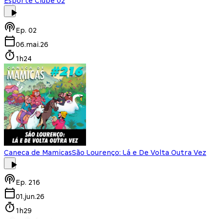
Esporte Clube 02
Ep.
02
06.mai.26
1h24
Caneca de Mamicas
São Lourenço: Lá e De Volta Outra Vez
Ep.
216
01.jun.26
1h29