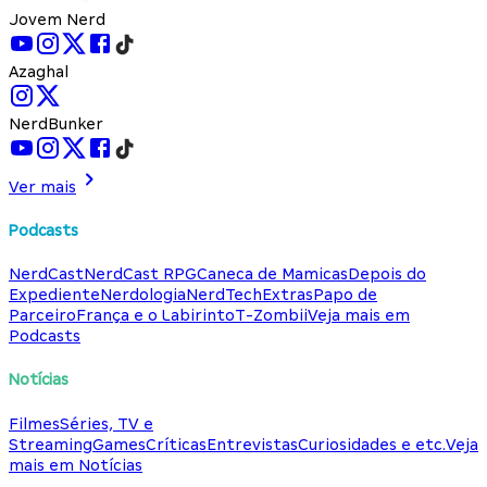
Jovem Nerd
Azaghal
NerdBunker
Ver mais
Podcasts
NerdCast
NerdCast RPG
Caneca de Mamicas
Depois do
Expediente
Nerdologia
NerdTech
Extras
Papo de
Parceiro
França e o Labirinto
T-Zombii
Veja mais em
Podcasts
Notícias
Filmes
Séries, TV e
Streaming
Games
Críticas
Entrevistas
Curiosidades e etc.
Veja
mais em Notícias