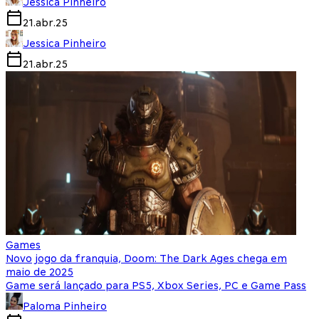
Jessica Pinheiro
21.abr.25
Jessica Pinheiro
21.abr.25
Games
Novo jogo da franquia, Doom: The Dark Ages chega em
maio de 2025
Game será lançado para PS5, Xbox Series, PC e Game Pass
Paloma Pinheiro