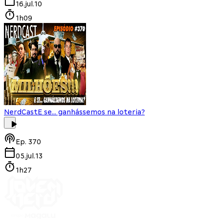
16.jul.10
1h09
NerdCast
E se... ganhássemos na loteria?
Ep.
370
05.jul.13
1h27