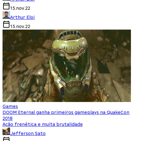
15.nov.22
Arthur Eloi
15.nov.22
Games
DOOM Eternal ganha primeiros gameplays na QuakeCon
2018
Ação frenética e muita brutalidade
Jefferson Sato