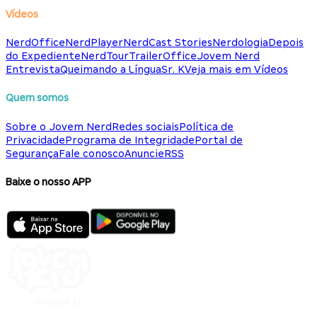
Vídeos
NerdOffice
NerdPlayer
NerdCast Stories
Nerdologia
Depois
do Expediente
NerdTour
TrailerOffice
Jovem Nerd
Entrevista
Queimando a Língua
Sr. K
Veja mais em Vídeos
Quem somos
Sobre o Jovem Nerd
Redes sociais
Política de
Privacidade
Programa de Integridade
Portal de
Segurança
Fale conosco
Anuncie
RSS
Baixe o nosso APP