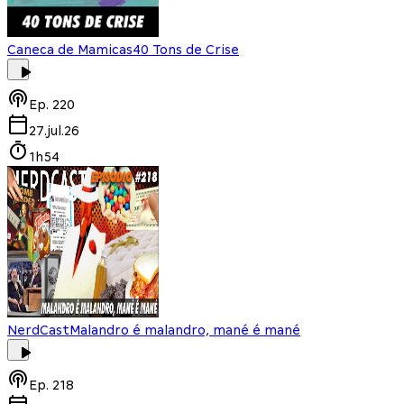
Caneca de Mamicas
40 Tons de Crise
Ep.
220
27.jul.26
1h54
NerdCast
Malandro é malandro, mané é mané
Ep.
218