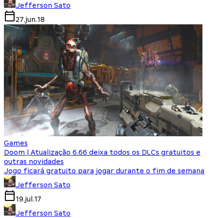
Jefferson Sato
27.jun.18
Games
Doom | Atualização 6.66 deixa todos os DLCs gratuitos e
outras novidades
Jogo ficará gratuito para jogar durante o fim de semana
Jefferson Sato
19.jul.17
Jefferson Sato