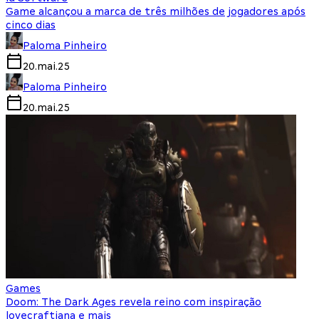
Game alcançou a marca de três milhões de jogadores após
cinco dias
Paloma Pinheiro
20.mai.25
Paloma Pinheiro
20.mai.25
Games
Doom: The Dark Ages revela reino com inspiração
lovecraftiana e mais