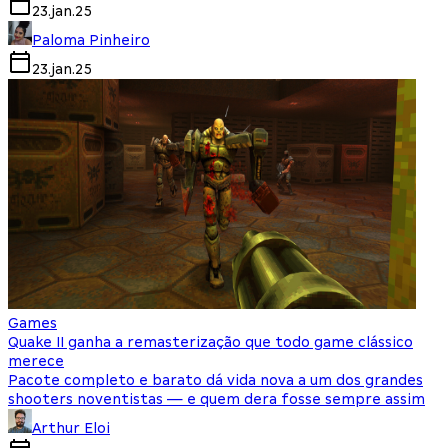
23.jan.25
Paloma Pinheiro
23.jan.25
Games
Quake II ganha a remasterização que todo game clássico
merece
Pacote completo e barato dá vida nova a um dos grandes
shooters noventistas — e quem dera fosse sempre assim
Arthur Eloi